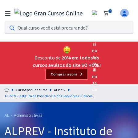
0
Assinatura Ilimitada 11
Acesso a todos os cursos. Teste grátis por 7 dias!
Assinatura OAB Até Passar
Acesso ilimitado a toda preparação para o Exame da
Desconto de
20% em todos os
Ordem, até você passar!
cursos avulsos do site SÓ HOJE!
Comprar agora
Residências Multiprofissionais
Preparação completa e intensiva para as principais
Cursos por Concurso
ALPREV
residências em saúde do Brasil
ALPREV - Instituto de Previdência dos Servidores Públicos de Alagoas - Cargo 1: Analista Previdenciário - Área: Administrativa (Pós-Edital)
Concursos
AL - Administrativas
Assinatura Ilimitada
ALPREV - Instituto de
Cursos 20% OFF