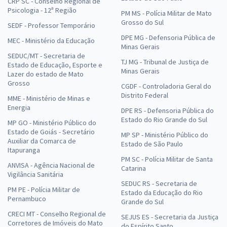
CRP SC - Conselho Regional de
Psicologia - 12ª Região
PM MS - Polícia Militar de Mato
Grosso do Sul
SEDF - Professor Temporário
DPE MG - Defensoria Pública de
MEC - Ministério da Educação
Minas Gerais
SEDUC/MT - Secretaria de
TJ MG - Tribunal de Justiça de
Estado de Educação, Esporte e
Minas Gerais
Lazer do estado de Mato
Grosso
CGDF - Controladoria Geral do
Distrito Federal
MME - Ministério de Minas e
Energia
DPE RS - Defensoria Pública do
Estado do Rio Grande do Sul
MP GO - Ministério Público do
Estado de Goiás - Secretário
MP SP - Ministério Público do
Auxiliar da Comarca de
Estado de São Paulo
Itapuranga
PM SC - Polícia Militar de Santa
ANVISA - Agência Nacional de
Catarina
Vigilância Sanitária
SEDUC RS - Secretaria de
PM PE - Polícia Militar de
Estado da Educação do Rio
Pernambuco
Grande do Sul
CRECI MT - Conselho Regional de
SEJUS ES - Secretaria da Justiça
Corretores de Imóveis do Mato
do Espírito Santo