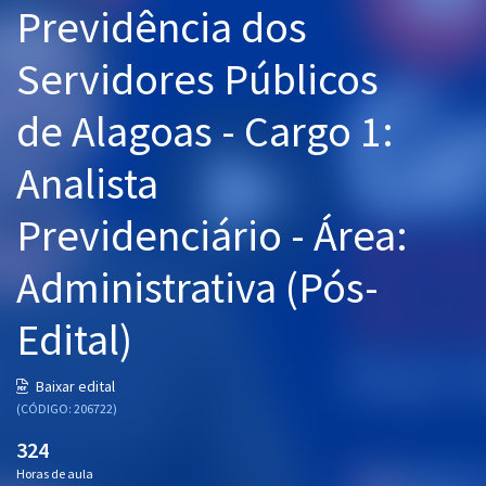
Previdência dos
Pós
Servidores Públicos
Graduação
de Alagoas - Cargo 1:
OAB
Analista
Mentorias
Previdenciário - Área:
Questões grátis
Conteúdo gratuito
Administrativa (Pós-
Blog
Edital)
Aprovados
Baixar edital
(CÓDIGO: 206722)
Atendimento
324
Horas de aula