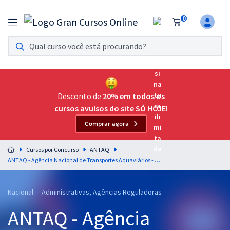
0
Assinatura Ilimitada 11
Acesso a todos os cursos. Teste grátis por 7 dias!
Assinatura OAB Até Passar
Acesso ilimitado a toda preparação para o Exame da
Desconto de
20% em todos os
Ordem, até você passar!
cursos avulsos do site SÓ HOJE!
Comprar agora
Residências Multiprofissionais
Preparação completa e intensiva para as principais
Cursos por Concurso
ANTAQ
residências em saúde do Brasil
ANTAQ - Agência Nacional de Transportes Aquaviários - Analista Administrativo - Área: Ciências Contábeis (Pré-edital)
Concursos
Nacional - Administrativas, Agências Reguladoras
Assinatura Ilimitada
ANTAQ - Agência
Cursos 20% OFF