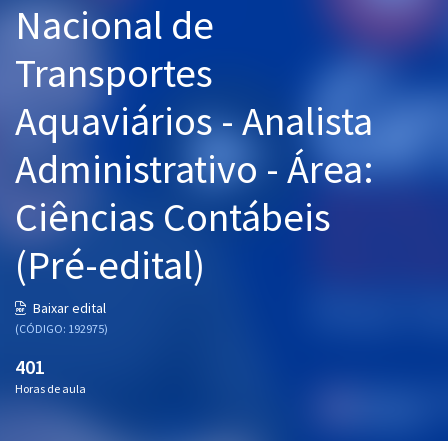
Nacional de
Pós
Transportes
Graduação
Aquaviários - Analista
OAB
Administrativo - Área:
Mentorias
Ciências Contábeis
Questões grátis
Conteúdo gratuito
(Pré-edital)
Blog
Baixar edital
Aprovados
(CÓDIGO: 192975)
401
Atendimento
Horas de aula