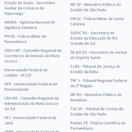
Estado de Goiás - Secretário
MP SP - Ministério Público do
Auxiliar da Comarca de
Estado de São Paulo
Itapuranga
PM SC - Polícia Militar de Santa
ANVISA - Agência Nacional de
Catarina
Vigilância Sanitária
SEDUC RS - Secretaria de
PM PE - Polícia Militar de
Estado da Educação do Rio
Pernambuco
Grande do Sul
CRECI MT - Conselho Regional de
SEJUS ES - Secretaria da Justiça
Corretores de Imóveis do Mato
do Espírito Santo
Grosso
TJ BA - Tribunal de Justiça do
Universidade Federal de
Estado da Bahia
Catalão - UFCAT
TRF 3 - Tribunal Regional Federal
UFR - Universidade Federal de
da 3ª Região
Rondonópolis
MP RO - Ministério Público de
CRA MS - Conselho Regional de
Rondônia
Administração do Mato Grosso
do Sul
TCE SP - Tribunal de Contas do
Estado de São Paulo
UFJ - Universidade Federal de
Jataí
Politec PE - Polícia Científica de
Pernambuco
UFRN - Universidade Federal do