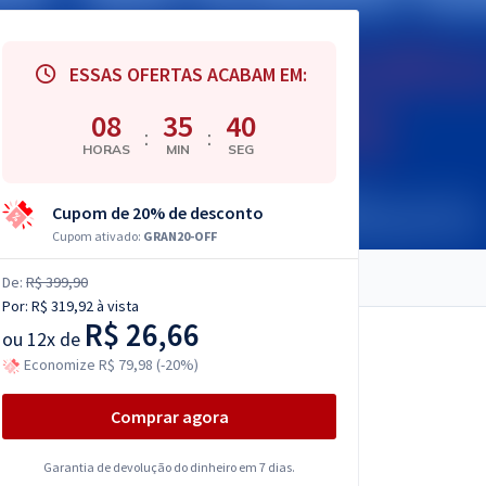
ESSAS OFERTAS ACABAM EM:
08
35
39
:
:
HORAS
MIN
SEG
Cupom de 20% de desconto
Cupom ativado:
GRAN20-OFF
De:
R$ 399,90
Por:
R$ 319,92
à vista
R$ 26,66
ou
12x de
Economize R$ 79,98 (-20%)
Comprar agora
Garantia de devolução do dinheiro em 7 dias.