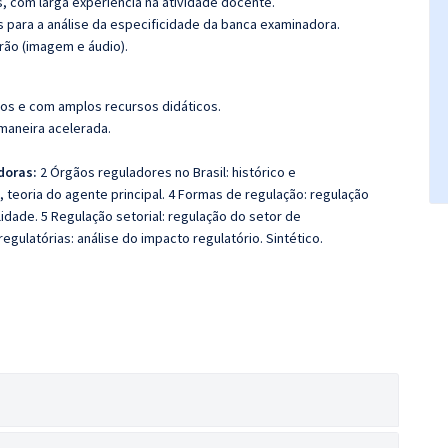
s, com larga experiência na atividade docente.
as para a análise da especificidade da banca examinadora.
rão (imagem e áudio).
os e com amplos recursos didáticos.
 maneira acelerada.
doras:
2 Órgãos reguladores no Brasil: histórico e
a, teoria do agente principal. 4 Formas de regulação: regulação
idade. 5 Regulação setorial: regulação do setor de
regulatórias: análise do impacto regulatório. Sintético.