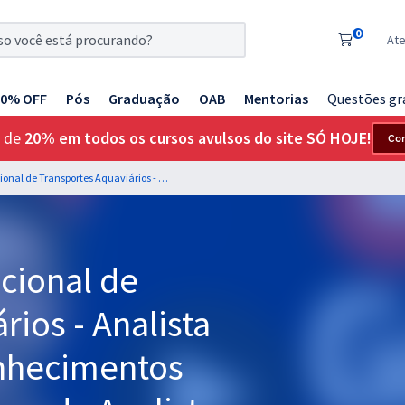
0
At
20% OFF
Pós
Graduação
OAB
Mentorias
Questões gr
 de
20% em todos os cursos avulsos do site SÓ HOJE!
Co
ANTAQ - Agência Nacional de Transportes Aquaviários - Analista Administrativo - Conhecimentos Básicos para os Cargos de Analista Administrativo
cional de
rios - Analista
onhecimentos