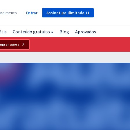
Assinatura
Ilimitada
11
endimento
Entrar
átis
Conteúdo gratuito
Blog
Aprovados
mprar agora