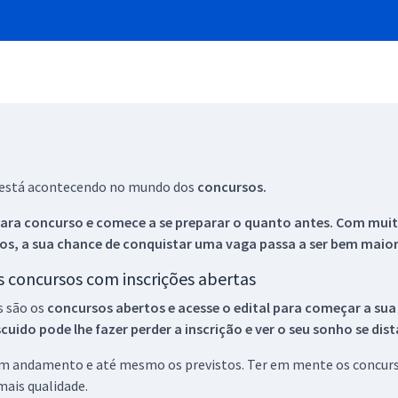
ue está acontecendo no mundo dos
concursos.
ara concurso e comece a se preparar o quanto antes. Com muita
os, a sua chance de conquistar uma vaga passa a ser bem maior
os concursos com inscrições abertas
s são os
concursos abertos e acesse o edital para começar a sua
ido pode lhe fazer perder a inscrição e ver o seu sonho se dis
 em andamento e até mesmo os previstos. Ter em mente os concurso
ais qualidade.