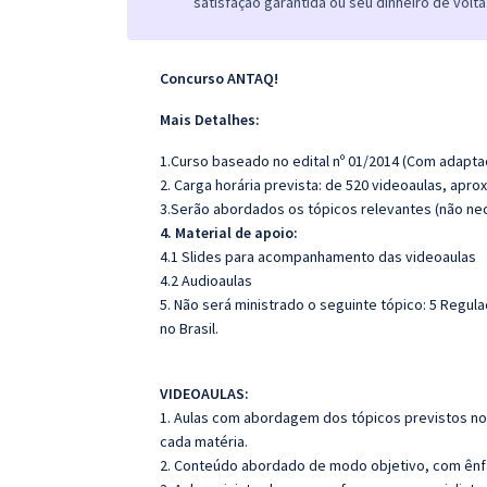
satisfação garantida ou seu dinheiro de volta
Concurso ANTAQ!
Mais Detalhes:
1.Curso baseado no edital nº 01/2014 (Com adapta
2. Carga horária prevista: de 520 videoaulas, apr
3.Serão abordados os tópicos relevantes (não nec
4. Material de apoio:
4.1 Slides para acompanhamento das videoaulas
4.2 Audioaulas
5. Não será ministrado o seguinte tópico: 5 Regula
no Brasil.
VIDEOAULAS:
1. Aulas com abordagem dos tópicos previstos no 
cada matéria.
2. Conteúdo abordado de modo objetivo, com ênf