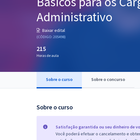
Básicos para os Car
Pós
Administrativo
Graduação
Baixar edital
OAB
(CÓDIGO: 205498)
215
Mentorias
Horas de aula
Questões grátis
Conteúdo gratuito
Sobre o curso
Sobre o concurso
Blog
Aprovados
Sobre o curso
Atendimento
Satisfação garantida ou seu dinheiro de vo
Você poderá efetuar o cancelamento e obter 