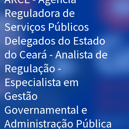
Pós
Reguladora de
Graduação
Serviços Públicos
OAB
Delegados do Estado
Mentorias
do Ceará - Analista de
Questões grátis
Regulação -
Conteúdo gratuito
Especialista em
Blog
Gestão
Aprovados
Governamental e
Atendimento
Administração Pública