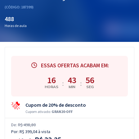
(CÓDIGO: 187399)
488
Horas de aula
ESSAS OFERTAS ACABAM EM:
16
43
55
:
:
HORAS
MIN
SEG
Cupom de 20% de desconto
Cupom ativado:
GRAN20-OFF
De:
R$ 498,80
Por:
R$ 399,04
à vista