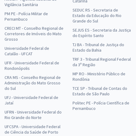
Catarina
Vigilância Sanitária
SEDUC RS - Secretaria de
PM PE - Polícia Militar de
Estado da Educação do Rio
Pernambuco
Grande do Sul
CRECI MT - Conselho Regional de
SEJUS ES - Secretaria da Justiça
Corretores de Imóveis do Mato
do Espírito Santo
Grosso
TJ BA - Tribunal de Justiça do
Universidade Federal de
Estado da Bahia
Catalão - UFCAT
TRF 3 - Tribunal Regional Federal
UFR - Universidade Federal de
da 3ª Região
Rondonópolis
MP RO - Ministério Público de
CRA MS - Conselho Regional de
Rondônia
Administração do Mato Grosso
do Sul
TCE SP - Tribunal de Contas do
Estado de São Paulo
UFJ - Universidade Federal de
Jataí
Politec PE - Polícia Científica de
Pernambuco
UFRN - Universidade Federal do
Rio Grande do Norte
UFCSPA - Universidade Federal
de Ciência da Saúde de Porto