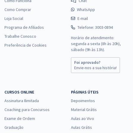
Como Funciona
Chat
Como Comprar
WhatsApp
Loja Social
E-mail
Programa de Afiliados
Telefone: 3003-0894
Trabalhe Conosco
Horário de atendimento:
segunda a sexta (8h às 20h),
Preferência de Cookies
sábado (9h às 13h).
Foi aprovado?
Envie-nos a sua história!
CURSOS ONLINE
PÁGINAS ÚTEIS
Assinatura Ilimitada
Depoimentos
Coaching para Concursos
Material Grátis
Exame de Ordem
Aulas ao Vivo
Graduação
Aulas Grátis