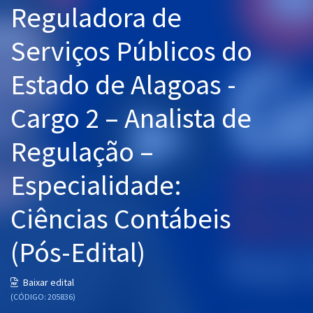
Reguladora de
Pós
Serviços Públicos do
Graduação
Estado de Alagoas -
OAB
Cargo 2 – Analista de
Mentorias
Regulação –
Questões grátis
Conteúdo gratuito
Especialidade:
Blog
Ciências Contábeis
Aprovados
(Pós-Edital)
Atendimento
Baixar edital
(CÓDIGO: 205836)