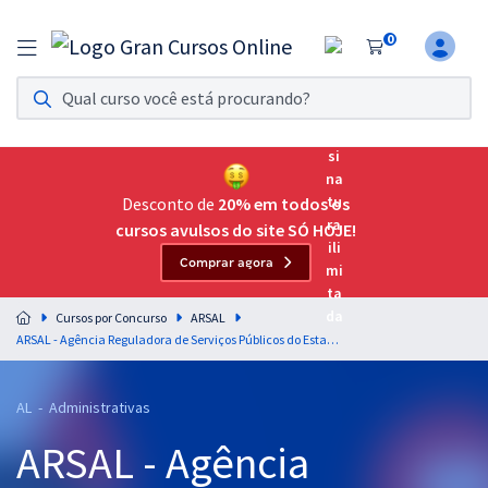
0
Assinatura Ilimitada 11
Acesso a todos os cursos. Teste grátis por 7 dias!
Assinatura OAB Até Passar
Acesso ilimitado a toda preparação para o Exame da
Desconto de
20% em todos os
Ordem, até você passar!
cursos avulsos do site SÓ HOJE!
Comprar agora
Residências Multiprofissionais
Preparação completa e intensiva para as principais
Cursos por Concurso
ARSAL
residências em saúde do Brasil
ARSAL - Agência Reguladora de Serviços Públicos do Estado de Alagoas - Cargo 2 – Analista de Regulação – Especialidade: Ciências Contábeis (Pós-Edital)
Concursos
AL - Administrativas
Assinatura Ilimitada
ARSAL - Agência
Cursos 20% OFF