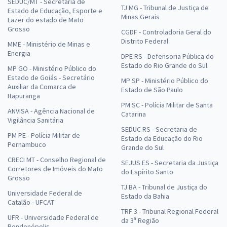
SEDUC/MT - Secretaria de
TJ MG - Tribunal de Justiça de
Estado de Educação, Esporte e
Minas Gerais
Lazer do estado de Mato
Grosso
CGDF - Controladoria Geral do
Distrito Federal
MME - Ministério de Minas e
Energia
DPE RS - Defensoria Pública do
Estado do Rio Grande do Sul
MP GO - Ministério Público do
Estado de Goiás - Secretário
MP SP - Ministério Público do
Auxiliar da Comarca de
Estado de São Paulo
Itapuranga
PM SC - Polícia Militar de Santa
ANVISA - Agência Nacional de
Catarina
Vigilância Sanitária
SEDUC RS - Secretaria de
PM PE - Polícia Militar de
Estado da Educação do Rio
Pernambuco
Grande do Sul
CRECI MT - Conselho Regional de
SEJUS ES - Secretaria da Justiça
Corretores de Imóveis do Mato
do Espírito Santo
Grosso
TJ BA - Tribunal de Justiça do
Universidade Federal de
Estado da Bahia
Catalão - UFCAT
TRF 3 - Tribunal Regional Federal
UFR - Universidade Federal de
da 3ª Região
Rondonópolis