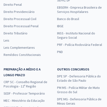
SEFAZ DF
Direito Penal
EBSERH - Empresa Brasileira de
Direito Previdenciário
Serviços Hospitalares
Direito Processual Civil
Banco do Brasil
Direito Processual Penal
IBGE
Direito Tributário
INSS - Instituto Nacional do
Seguro Social
Leis
PRF - Polícia Rodoviária Federal
Leis Complementares
PND
Remédios Constitucionais
PREPARAÇÃO A MÉDIO E A
OUTROS CONCURSOS
LONGO PRAZO
DPE SP - Defensoria Pública do
Estado de São Paulo
CRP SC - Conselho Regional de
Psicologia - 12ª Região
PM MS - Polícia Militar de Mato
Grosso do Sul
SEDF - Professor Temporário
DPE MG - Defensoria Pública de
MEC - Ministério da Educação
Minas Gerais