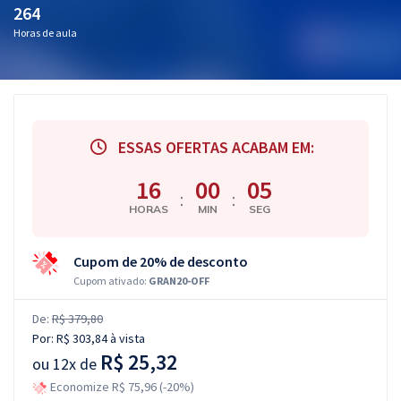
264
Horas de aula
ESSAS OFERTAS ACABAM EM:
16
00
04
:
:
HORAS
MIN
SEG
Cupom de 20% de desconto
Cupom ativado:
GRAN20-OFF
De:
R$ 379,80
Por:
R$ 303,84
à vista
R$ 25,32
ou
12x de
Economize R$ 75,96 (-20%)