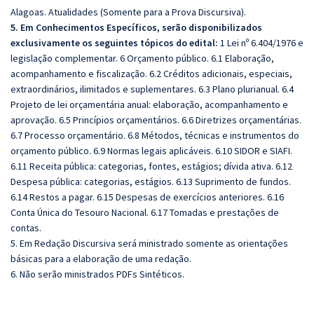
Alagoas. Atualidades (Somente para a Prova Discursiva).
5. Em Conhecimentos Específicos, serão disponibilizados
exclusivamente os seguintes tópicos do edital:
1 Lei nº 6.404/1976 e
legislação complementar. 6 Orçamento público. 6.1 Elaboração,
acompanhamento e fiscalização. 6.2 Créditos adicionais, especiais,
extraordinários, ilimitados e suplementares. 6.3 Plano plurianual. 6.4
Projeto de lei orçamentária anual: elaboração, acompanhamento e
aprovação. 6.5 Princípios orçamentários. 6.6 Diretrizes orçamentárias.
6.7 Processo orçamentário. 6.8 Métodos, técnicas e instrumentos do
orçamento público. 6.9 Normas legais aplicáveis. 6.10 SIDOR e SIAFI.
6.11 Receita pública: categorias, fontes, estágios; dívida ativa. 6.12
Despesa pública: categorias, estágios. 6.13 Suprimento de fundos.
6.14 Restos a pagar. 6.15 Despesas de exercícios anteriores. 6.16
Conta Única do Tesouro Nacional. 6.17 Tomadas e prestações de
contas.
5. Em Redação Discursiva será ministrado somente as orientações
básicas para a elaboração de uma redação.
6. Não serão ministrados PDFs Sintéticos.