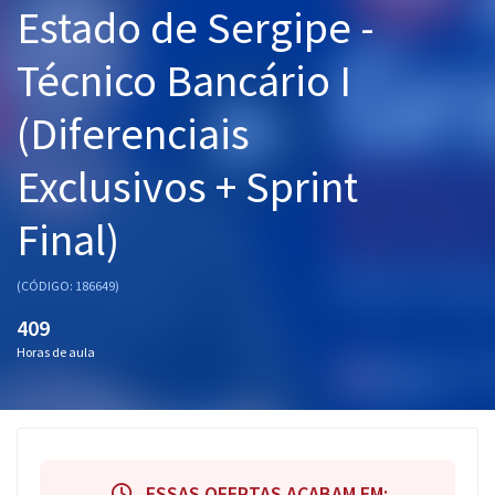
Estado de Sergipe -
Pós
Técnico Bancário I
Graduação
(Diferenciais
OAB
Exclusivos + Sprint
Mentorias
Final)
Questões grátis
Conteúdo gratuito
(CÓDIGO: 186649)
Blog
409
Horas de aula
Aprovados
Atendimento
ESSAS OFERTAS ACABAM EM: