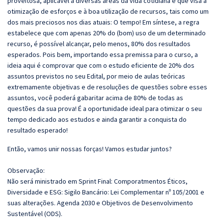
proveitosa, aplicável a diversas áreas da vida cotidiana e que visa à
otimização de esforços e à boa utilização de recursos, tais como um
dos mais preciosos nos dias atuais: O tempo! Em síntese, a regra
estabelece que com apenas 20% do (bom) uso de um determinado
recurso, é possível alcançar, pelo menos, 80% dos resultados
esperados. Pois bem, importando essa premissa para o curso, a
ideia aqui é comprovar que com o estudo eficiente de 20% dos
assuntos previstos no seu Edital, por meio de aulas teóricas
extremamente objetivas e de resoluções de questões sobre esses
assuntos, você poderá gabaritar acima de 80% de todas as
questões da sua prova! É a oportunidade ideal para otimizar o seu
tempo dedicado aos estudos e ainda garantir a conquista do
resultado esperado!
Então, vamos unir nossas forças! Vamos estudar juntos?
Observação:
Não será ministrado em Sprint Final: Comporatmentos Éticos,
Diversidade e ESG: Sigilo Bancário: Lei Complementar nº 105/2001 e
suas alterações. Agenda 2030 e Objetivos de Desenvolvimento
Sustentável (ODS).