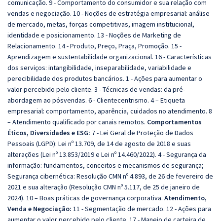
comunicação. 9 - Comportamento do consumidor e sua relação com
vendas e negociação. 10 - Noções de estratégia empresarial: análise
de mercado, metas, forças competitivas, imagem institucional,
identidade e posicionamento. 13 - Noções de Marketing de
Relacionamento. 14 - Produto, Preço, Praça, Promoção. 15 -
Aprendizagem e sustentabilidade organizacional. 16 - Características
dos serviços: intangibilidade, inseparabilidade, variabilidade e
perecibilidade dos produtos bancários. 1 - Ações para aumentar o
valor percebido pelo cliente. 3 - Técnicas de vendas: da pré-
abordagem ao pósvendas. 6 - Clientecentrismo. 4 – Etiqueta
empresarial: comportamento, aparência, cuidados no atendimento. 8
– Atendimento qualificado por canais remotos.
Comportamentos
Éticos, Diversidades e ESG:
7 - Lei Geral de Proteção de Dados
Pessoais (LGPD): Lei nº 13.709, de 14 de agosto de 2018 e suas
alterações (Lei nº 13.853/2019 e Lei nº 14.460/2022). 4 - Segurança da
informação: fundamentos, conceitos e mecanismos de segurança;
Segurança cibernética: Resolução CMN nº 4.893, de 26 de fevereiro de
2021 e sua alteração (Resolução CMN nº 5.117, de 25 de janeiro de
2024). 10 – Boas práticas de governança corporativa.
Atendimento,
Venda e Negociação:
11 - Segmentação de mercado. 12 - Ações para
aumentar o valor percebido pelo cliente. 17 - Manejo de carteira de