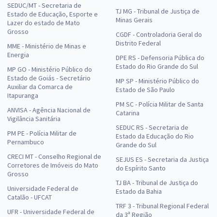
SEDUC/MT - Secretaria de
TJ MG - Tribunal de Justiça de
Estado de Educação, Esporte e
Minas Gerais
Lazer do estado de Mato
Grosso
CGDF - Controladoria Geral do
Distrito Federal
MME - Ministério de Minas e
Energia
DPE RS - Defensoria Pública do
Estado do Rio Grande do Sul
MP GO - Ministério Público do
Estado de Goiás - Secretário
MP SP - Ministério Público do
Auxiliar da Comarca de
Estado de São Paulo
Itapuranga
PM SC - Polícia Militar de Santa
ANVISA - Agência Nacional de
Catarina
Vigilância Sanitária
SEDUC RS - Secretaria de
PM PE - Polícia Militar de
Estado da Educação do Rio
Pernambuco
Grande do Sul
CRECI MT - Conselho Regional de
SEJUS ES - Secretaria da Justiça
Corretores de Imóveis do Mato
do Espírito Santo
Grosso
TJ BA - Tribunal de Justiça do
Universidade Federal de
Estado da Bahia
Catalão - UFCAT
TRF 3 - Tribunal Regional Federal
UFR - Universidade Federal de
da 3ª Região