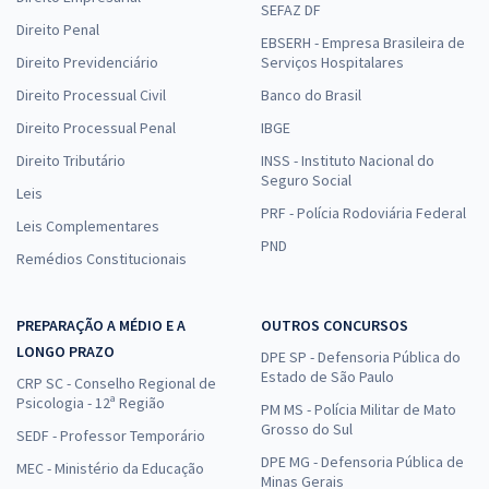
SEFAZ DF
Direito Penal
EBSERH - Empresa Brasileira de
Direito Previdenciário
Serviços Hospitalares
Direito Processual Civil
Banco do Brasil
Direito Processual Penal
IBGE
Direito Tributário
INSS - Instituto Nacional do
Seguro Social
Leis
PRF - Polícia Rodoviária Federal
Leis Complementares
PND
Remédios Constitucionais
PREPARAÇÃO A MÉDIO E A
OUTROS CONCURSOS
LONGO PRAZO
DPE SP - Defensoria Pública do
Estado de São Paulo
CRP SC - Conselho Regional de
Psicologia - 12ª Região
PM MS - Polícia Militar de Mato
Grosso do Sul
SEDF - Professor Temporário
DPE MG - Defensoria Pública de
MEC - Ministério da Educação
Minas Gerais