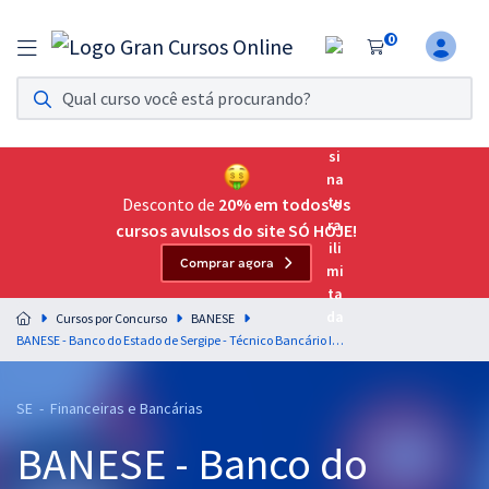
0
Assinatura Ilimitada 11
Acesso a todos os cursos. Teste grátis por 7 dias!
Assinatura OAB Até Passar
Acesso ilimitado a toda preparação para o Exame da
Desconto de
20% em todos os
Ordem, até você passar!
cursos avulsos do site SÓ HOJE!
Comprar agora
Residências Multiprofissionais
Preparação completa e intensiva para as principais
Cursos por Concurso
BANESE
residências em saúde do Brasil
BANESE - Banco do Estado de Sergipe - Técnico Bancário I (Diferenciais Exclusivos + Sprint Final)
Concursos
SE - Financeiras e Bancárias
Assinatura Ilimitada
BANESE - Banco do
Cursos 20% OFF