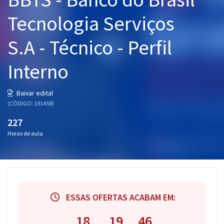
Pós
Tecnologia Serviços
Graduação
S.A - Técnico - Perfil
OAB
Interno
Mentorias
Baixar edital
(CÓDIGO: 191458)
Questões grátis
227
Conteúdo gratuito
Horas de aula
Blog
Aprovados
Atendimento
ESSAS OFERTAS ACABAM EM:
18
19
45