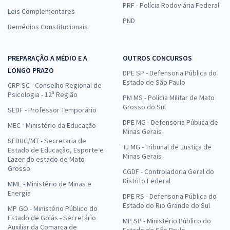
PRF - Polícia Rodoviária Federal
Leis Complementares
PND
Remédios Constitucionais
PREPARAÇÃO A MÉDIO E A
OUTROS CONCURSOS
LONGO PRAZO
DPE SP - Defensoria Pública do
Estado de São Paulo
CRP SC - Conselho Regional de
Psicologia - 12ª Região
PM MS - Polícia Militar de Mato
Grosso do Sul
SEDF - Professor Temporário
DPE MG - Defensoria Pública de
MEC - Ministério da Educação
Minas Gerais
SEDUC/MT - Secretaria de
TJ MG - Tribunal de Justiça de
Estado de Educação, Esporte e
Minas Gerais
Lazer do estado de Mato
Grosso
CGDF - Controladoria Geral do
Distrito Federal
MME - Ministério de Minas e
Energia
DPE RS - Defensoria Pública do
Estado do Rio Grande do Sul
MP GO - Ministério Público do
Estado de Goiás - Secretário
MP SP - Ministério Público do
Auxiliar da Comarca de
Estado de São Paulo