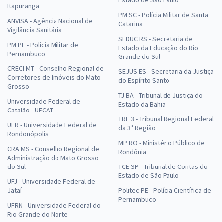
Itapuranga
PM SC - Polícia Militar de Santa
ANVISA - Agência Nacional de
Catarina
Vigilância Sanitária
SEDUC RS - Secretaria de
PM PE - Polícia Militar de
Estado da Educação do Rio
Pernambuco
Grande do Sul
CRECI MT - Conselho Regional de
SEJUS ES - Secretaria da Justiça
Corretores de Imóveis do Mato
do Espírito Santo
Grosso
TJ BA - Tribunal de Justiça do
Universidade Federal de
Estado da Bahia
Catalão - UFCAT
TRF 3 - Tribunal Regional Federal
UFR - Universidade Federal de
da 3ª Região
Rondonópolis
MP RO - Ministério Público de
CRA MS - Conselho Regional de
Rondônia
Administração do Mato Grosso
do Sul
TCE SP - Tribunal de Contas do
Estado de São Paulo
UFJ - Universidade Federal de
Jataí
Politec PE - Polícia Científica de
Pernambuco
UFRN - Universidade Federal do
Rio Grande do Norte