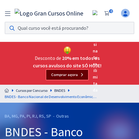
0
Assinatura Ilimitada 11
Acesso a todos os cursos. Teste grátis por 7 dias!
Assinatura OAB Até Passar
Acesso ilimitado a toda preparação para o Exame da
Desconto de
20% em todos os
Ordem, até você passar!
cursos avulsos do site SÓ HOJE!
Comprar agora
Residências Multiprofissionais
Preparação completa e intensiva para as principais
Cursos por Concurso
BNDES
residências em saúde do Brasil
BNDES - Banco Nacional de Desenvolvimento Econômico e Social - Conhecimentos Específicos para Ciências Contábeis
Concursos
BA, MG, PA, PI, RJ, RS, SP - Outras
Assinatura Ilimitada
BNDES - Banco
Cursos 20% OFF