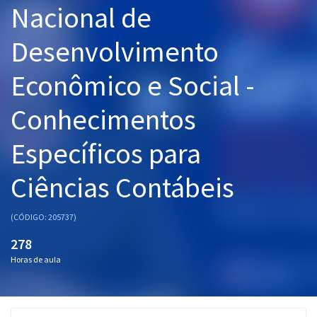
Nacional de
Pós
Desenvolvimento
Graduação
Econômico e Social -
OAB
Conhecimentos
Mentorias
Específicos para
Questões grátis
Conteúdo gratuito
Ciências Contábeis
Blog
(CÓDIGO: 205737)
Aprovados
278
Horas de aula
Atendimento