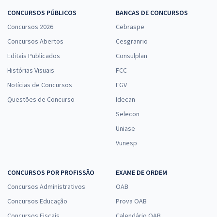
CONCURSOS PÚBLICOS
BANCAS DE CONCURSOS
Concursos 2026
Cebraspe
Concursos Abertos
Cesgranrio
Editais Publicados
Consulplan
Histórias Visuais
FCC
Notícias de Concursos
FGV
Questões de Concurso
Idecan
Selecon
Uniase
Vunesp
CONCURSOS POR PROFISSÃO
EXAME DE ORDEM
Concursos Administrativos
OAB
Concursos Educação
Prova OAB
Concursos Fiscais
Calendário OAB