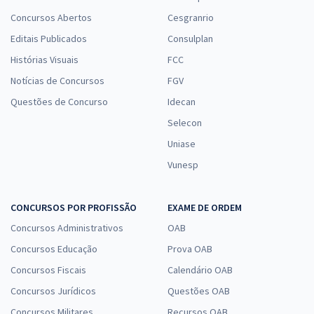
Concursos Abertos
Cesgranrio
Editais Publicados
Consulplan
Histórias Visuais
FCC
Notícias de Concursos
FGV
Questões de Concurso
Idecan
Selecon
Uniase
Vunesp
CONCURSOS POR PROFISSÃO
EXAME DE ORDEM
Concursos Administrativos
OAB
Concursos Educação
Prova OAB
Concursos Fiscais
Calendário OAB
Concursos Jurídicos
Questões OAB
Concursos Militares
Recursos OAB