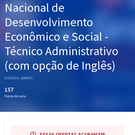
Nacional de
Pós
Desenvolvimento
Graduação
Econômico e Social -
OAB
Técnico Administrativo
Mentorias
(com opção de Inglês)
Questões grátis
Conteúdo gratuito
(CÓDIGO: 200647)
Blog
157
Horas de aula
Aprovados
Atendimento
ESSAS OFERTAS ACABAM EM: