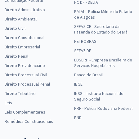
Constituição Federal
PC DF - DELTA
Direito Administrativo
PM AL - Polícia Militar do Estado
de Alagoas
Direito Ambiental
SEFAZ CE - Secretaria da
Direito Civil
Fazenda do Estado do Ceará
Direito Constitucional
PETROBRAS
Direito Empresarial
SEFAZ DF
Direito Penal
EBSERH - Empresa Brasileira de
Direito Previdenciário
Serviços Hospitalares
Direito Processual Civil
Banco do Brasil
Direito Processual Penal
IBGE
Direito Tributário
INSS - Instituto Nacional do
Seguro Social
Leis
PRF - Polícia Rodoviária Federal
Leis Complementares
PND
Remédios Constitucionais