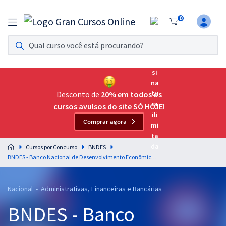
0
Assinatura Ilimitada 11
Acesso a todos os cursos. Teste grátis por 7 dias!
Assinatura OAB Até Passar
Acesso ilimitado a toda preparação para o Exame da
Desconto de
20% em todos os
Ordem, até você passar!
cursos avulsos do site SÓ HOJE!
Comprar agora
Residências Multiprofissionais
Preparação completa e intensiva para as principais
Cursos por Concurso
BNDES
residências em saúde do Brasil
BNDES - Banco Nacional de Desenvolvimento Econômico e Social - Técnico Administrativo (com opção de Inglês)
Concursos
Nacional - Administrativas, Financeiras e Bancárias
Assinatura Ilimitada
BNDES - Banco
Cursos 20% OFF