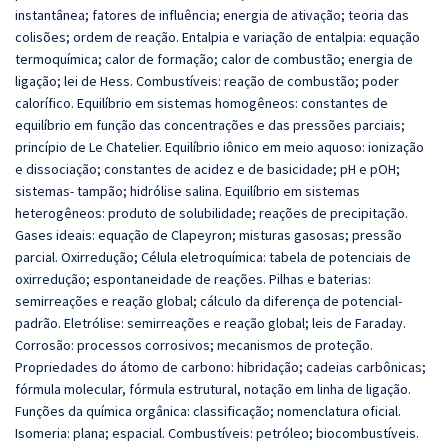
instantânea; fatores de influência; energia de ativação; teoria das
colisões; ordem de reação. Entalpia e variação de entalpia: equação
termoquímica; calor de formação; calor de combustão; energia de
ligação; lei de Hess. Combustíveis: reação de combustão; poder
calorífico. Equilíbrio em sistemas homogêneos: constantes de
equilíbrio em função das concentrações e das pressões parciais;
princípio de Le Chatelier. Equilíbrio iônico em meio aquoso: ionização
e dissociação; constantes de acidez e de basicidade; pH e pOH;
sistemas- tampão; hidrólise salina. Equilíbrio em sistemas
heterogêneos: produto de solubilidade; reações de precipitação.
Gases ideais: equação de Clapeyron; misturas gasosas; pressão
parcial. Oxirredução; Célula eletroquímica: tabela de potenciais de
oxirredução; espontaneidade de reações. Pilhas e baterias:
semirreações e reação global; cálculo da diferença de potencial-
padrão. Eletrólise: semirreações e reação global; leis de Faraday.
Corrosão: processos corrosivos; mecanismos de proteção.
Propriedades do átomo de carbono: hibridação; cadeias carbônicas;
fórmula molecular, fórmula estrutural, notação em linha de ligação.
Funções da química orgânica: classificação; nomenclatura oficial.
Isomeria: plana; espacial. Combustíveis: petróleo; biocombustíveis.