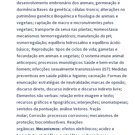
desenvolvimento embrionário dos animais; germinação e
dormência Bases da genética;
células-tronco; alterações no
patrimônio genético Bioquímica e fisiologia de animais e
vegetais; captação de macro e micronutrientes pelos
vegetais; transporte da seiva nas plantas; Homeostasia:
mecanismos termorregulatórios; manutenção do pH;
osmorregulação; equilíbrio hidrossalino e equilíbrio ácido-
básico; Reprodução: tipos de ciclos de vida; gametas e
fecundação em animais e vegetais; O sistema imune animal:
anticorpos; processos imunológicos Saúde e bem-estar do
homem; infecções sexualmente transmissíveis (IST): Medidas
preventivas em saúde pública: higiene; vacinação.
Formas de
enunciação: estratégias de neutralidade; marcas de opinião;
discurso direto, discurso indireto e discurso indireto livre;
Elementos não verbais: relação entre imagem e texto;
recursos gráficos e tipográficos; interjeições; onomatopeias;
sentidos da pontuação.
análise Vetores.
fração
molar;
Corrosão: processos corrosivos; mecanismos de
proteção; biocombustíveis. Reações
orgânicas.
Mecanismos:
efeitos eletrônicos; acidez e