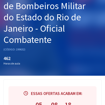
de Bombeiros Militar
Pós
do Estado do Rio de
Graduação
Janeiro - Oficial
OAB
Combatente
Mentorias
Questões grátis
(CÓDIGO: 199632)
462
Conteúdo gratuito
Horas de aula
Blog
Aprovados
Atendimento
ESSAS OFERTAS ACABAM EM:
05
08
17