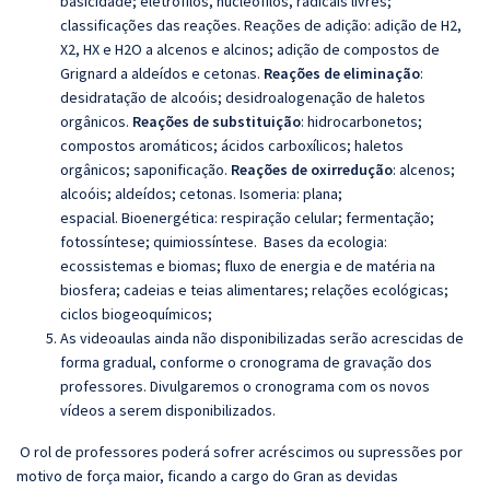
basicidade; eletrófilos, nucleófilos, radicais livres;
classificações das reações. Reações de adição: adição de H2,
X2, HX e H2O a alcenos e
a
lcinos;
adição de compostos de
Grignard a aldeídos e cetonas.
Reações de eliminação
:
desidratação de alcoóis; desidroalogenação de haletos
orgânicos.
Reações de substituição
: hidrocarbonetos;
compostos aromáticos; ácidos carboxílicos; haletos
orgânicos; saponificação.
Reações de oxirredução
: alcenos;
alcoóis; aldeídos; cetonas. Isomeria: plana;
espacial. Bioenergética: respiração celular; fermentação;
fotossíntese; quimiossíntese. Bases da ecologia:
ecossistemas e biomas; fluxo de energia e de matéria na
biosfera; cadeias e teias alimentares; relações ecológicas;
ciclos biogeoquímicos;
As videoaulas ainda não disponibilizadas serão acrescidas de
forma gradual, conforme o cronograma de gravação dos
professores. Divulgaremos o cronograma com os novos
vídeos a serem disponibilizados.
O rol de professores poderá sofrer acréscimos ou supressões por
motivo de força maior, ficando a cargo do Gran as devidas