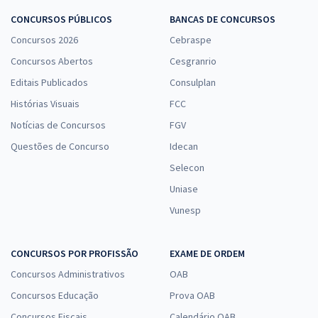
CONCURSOS PÚBLICOS
BANCAS DE CONCURSOS
Concursos 2026
Cebraspe
Concursos Abertos
Cesgranrio
Editais Publicados
Consulplan
Histórias Visuais
FCC
Notícias de Concursos
FGV
Questões de Concurso
Idecan
Selecon
Uniase
Vunesp
CONCURSOS POR PROFISSÃO
EXAME DE ORDEM
Concursos Administrativos
OAB
Concursos Educação
Prova OAB
Concursos Fiscais
Calendário OAB