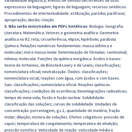
variabilidade linguística; efeitos de sentido decorrentes de usos
expressivos da linguagem; figuras de linguagem; recursos sintáticos.
Procedimentos de intertextualidade: estilização; paródia; paráfrase;
apropriação; alusão; citação.
5. Não serão ministrados em PDFs Sintéticos:
Biologia. Geografia.
Literatura. Matemática: Vetores e geometria analítica: Geometria
analítica no R2: reta; circunferência; elipse; hipérbole; parábola.
Química: Relações numéricas fundamentais: massa atômica e
molecular; mol e massa molar. Determinação de fórmulas: centesimal;
mínima; molecular. Funções da química inorgânica: Ácidos e bases:
teoria de Arrhenius, de Bönsted-Lowry e de Lewis; classificações;
nomenclatura oficial; neutralização. Óxidos: classificações;
nomenclatura oicial; reações com água, com ácidos e com bases.
Sais: classificações; nomenclatura oficial. Reações químicas:
classificações; condições de ocorrência; Desintegrações radioativas;
tempo de meia-vida; fissão e fusão nuclear. Solubilidade:
classificação das soluções; curvas de solubilidade. Unidades de
concentração: porcentagem, g.L-1, quantidade de matéria, fração
molar; diluição; mistura de soluções. Efeitos coligativos: pressão de
vapor; temperatura de congelamento; temperatura de ebulição;
pressão osmótica. Velocidade de reação: velocidade média e