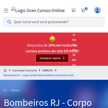
0
Assinatura Ilimitada 11
Acesso a todos os cursos. Teste grátis por 7 dias!
Assinatura OAB Até Passar
Acesso ilimitado a toda preparação para o Exame da
Desconto de
20% em todos os
Ordem, até você passar!
cursos avulsos do site SÓ HOJE!
Comprar agora
Residências Multiprofissionais
Preparação completa e intensiva para as principais
Cursos por Concurso
CBME/RJ
residências em saúde do Brasil
Bombeiros RJ - Corpo de Bombeiros Militar do Estado do Rio de Janeiro - Oficial Combatente
Concursos
RJ - Militar
Assinatura Ilimitada
Bombeiros RJ - Corpo
Cursos 20% OFF