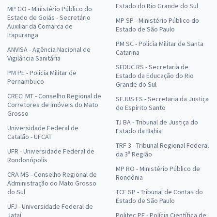
Estado do Rio Grande do Sul
MP GO - Ministério Público do
Estado de Goiás - Secretário
MP SP - Ministério Público do
Auxiliar da Comarca de
Estado de São Paulo
Itapuranga
PM SC - Polícia Militar de Santa
ANVISA - Agência Nacional de
Catarina
Vigilância Sanitária
SEDUC RS - Secretaria de
PM PE - Polícia Militar de
Estado da Educação do Rio
Pernambuco
Grande do Sul
CRECI MT - Conselho Regional de
SEJUS ES - Secretaria da Justiça
Corretores de Imóveis do Mato
do Espírito Santo
Grosso
TJ BA - Tribunal de Justiça do
Universidade Federal de
Estado da Bahia
Catalão - UFCAT
TRF 3 - Tribunal Regional Federal
UFR - Universidade Federal de
da 3ª Região
Rondonópolis
MP RO - Ministério Público de
CRA MS - Conselho Regional de
Rondônia
Administração do Mato Grosso
do Sul
TCE SP - Tribunal de Contas do
Estado de São Paulo
UFJ - Universidade Federal de
Jataí
Politec PE - Polícia Científica de