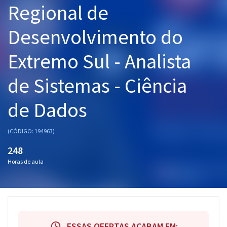
Regional de
Pós
Desenvolvimento do
Graduação
Extremo Sul - Analista
OAB
de Sistemas - Ciência
Mentorias
de Dados
Questões grátis
Conteúdo gratuito
(CÓDIGO: 194963)
Blog
248
Horas de aula
Aprovados
Atendimento
ESSAS OFERTAS ACABAM EM: