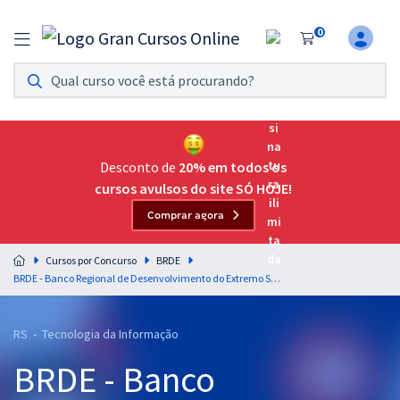
0
Assinatura Ilimitada 11
Acesso a todos os cursos. Teste grátis por 7 dias!
Assinatura OAB Até Passar
Acesso ilimitado a toda preparação para o Exame da
Desconto de
20% em todos os
Ordem, até você passar!
cursos avulsos do site SÓ HOJE!
Comprar agora
Residências Multiprofissionais
Preparação completa e intensiva para as principais
Cursos por Concurso
BRDE
residências em saúde do Brasil
BRDE - Banco Regional de Desenvolvimento do Extremo Sul - Analista de Sistemas - Ciência de Dados
Concursos
RS - Tecnologia da Informação
Assinatura Ilimitada
BRDE - Banco
Cursos 20% OFF