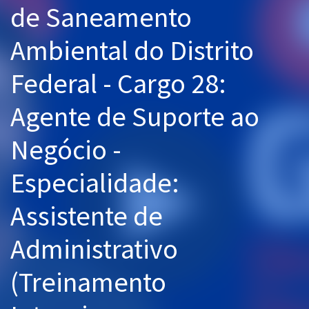
de Saneamento
Pós
Ambiental do Distrito
Graduação
Federal - Cargo 28:
OAB
Agente de Suporte ao
Mentorias
Negócio -
Questões grátis
Conteúdo gratuito
Especialidade:
Blog
Assistente de
Aprovados
Administrativo
Atendimento
(Treinamento