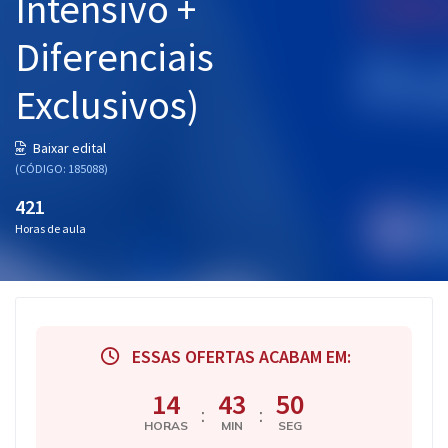
Intensivo +
Diferenciais
Exclusivos)
Baixar edital
(CÓDIGO: 185088)
421
Horas de aula
ESSAS OFERTAS ACABAM EM:
14
43
49
:
:
HORAS
MIN
SEG