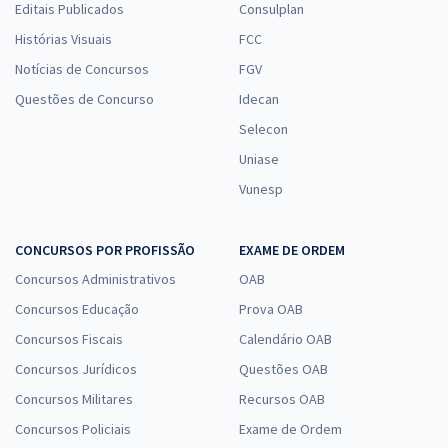
Editais Publicados
Consulplan
Histórias Visuais
FCC
Notícias de Concursos
FGV
Questões de Concurso
Idecan
Selecon
Uniase
Vunesp
CONCURSOS POR PROFISSÃO
EXAME DE ORDEM
Concursos Administrativos
OAB
Concursos Educação
Prova OAB
Concursos Fiscais
Calendário OAB
Concursos Jurídicos
Questões OAB
Concursos Militares
Recursos OAB
Concursos Policiais
Exame de Ordem