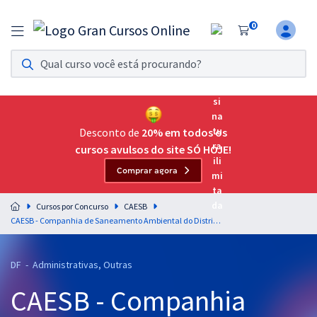
0
Assinatura Ilimitada 11
Acesso a todos os cursos. Teste grátis por 7 dias!
Assinatura OAB Até Passar
Acesso ilimitado a toda preparação para o Exame da
Desconto de
20% em todos os
Ordem, até você passar!
cursos avulsos do site SÓ HOJE!
Comprar agora
Residências Multiprofissionais
Preparação completa e intensiva para as principais
Cursos por Concurso
CAESB
residências em saúde do Brasil
CAESB - Companhia de Saneamento Ambiental do Distrito Federal - Cargo 28: Agente de Suporte ao Negócio - Especialidade: Assistente de Administrativo (Treinamento Intensivo + Diferenciais Exclusivos)
Concursos
DF - Administrativas, Outras
Assinatura Ilimitada
CAESB - Companhia
Cursos 20% OFF