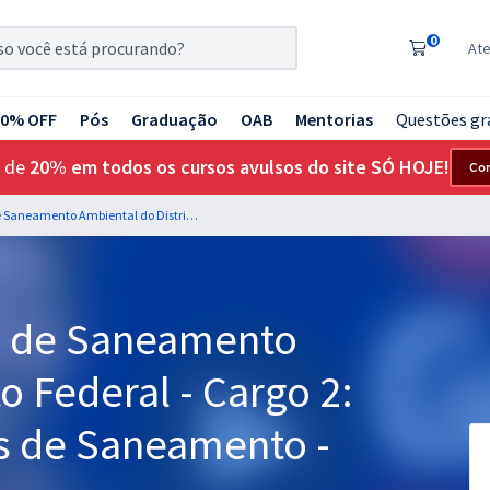
0
At
20% OFF
Pós
Graduação
OAB
Mentorias
Questões gr
 de
20% em todos os cursos avulsos do site SÓ HOJE!
Co
CAESB - Companhia de Saneamento Ambiental do Distrito Federal - Cargo 2: Analista de Sistemas de Saneamento - Especialidade: Biólogo
 de Saneamento
o Federal - Cargo 2:
as de Saneamento -