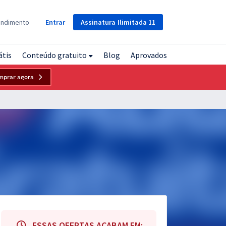
Assinatura
Ilimitada
11
endimento
Entrar
átis
Conteúdo gratuito
Blog
Aprovados
mprar agora
ESSAS OFERTAS ACABAM EM: