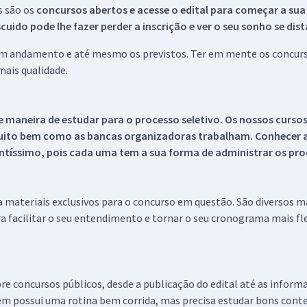
s são os
concursos abertos e acesse o edital para começar a sua
ido pode lhe fazer perder a inscrição e ver o seu sonho se dis
 em andamento e até mesmo os previstos. Ter em mente os concurso
ais qualidade.
 maneira de estudar para o processo seletivo. Os nossos curso
uito bem como as bancas organizadoras trabalham. Conhecer a
tíssimo, pois cada uma tem a sua forma de administrar os proc
 a materiais exclusivos para o concurso em questão. São diversos 
a facilitar o seu entendimento e tornar o seu cronograma mais fle
re concursos públicos, desde a publicação do edital até as inform
em possui uma rotina bem corrida, mas precisa estudar bons conte