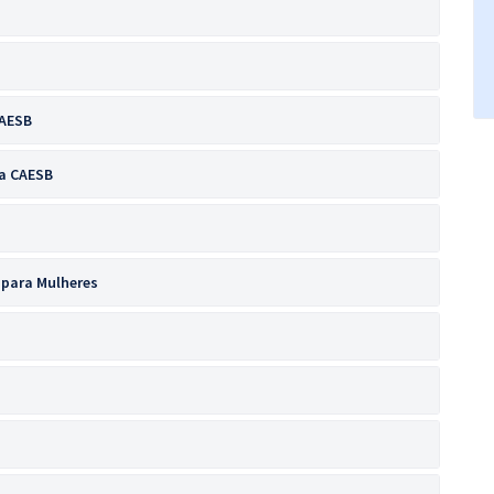
CAESB
da CAESB
 para Mulheres