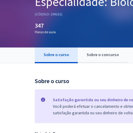
Especialidade: Biól
Pós
(CÓDIGO: 194261)
Graduação
347
Horas de aula
OAB
Mentorias
Sobre o curso
Sobre o concurso
Questões grátis
Conteúdo gratuito
Sobre o curso
Blog
Aprovados
Satisfação garantida ou seu dinheiro de vo
Você poderá efetuar o cancelamento e obter 
satisfação garantida ou seu dinheiro de volta
Atendimento