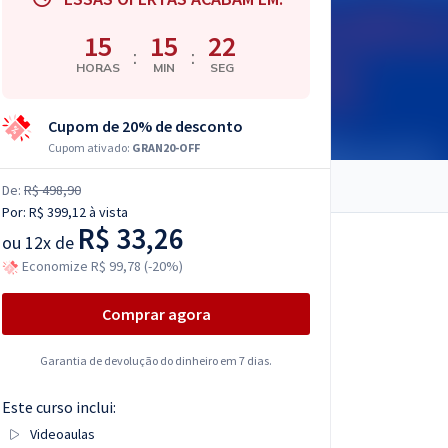
15
15
21
:
:
HORAS
MIN
SEG
Cupom de 20% de desconto
Cupom ativado:
GRAN20-OFF
De:
R$ 498,90
Por:
R$ 399,12
à vista
R$ 33,26
ou
12x de
Economize R$ 99,78 (-20%)
Comprar agora
Garantia de devolução do dinheiro em 7 dias.
Este curso inclui:
Videoaulas