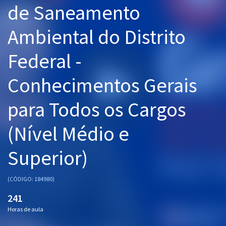
de Saneamento
Pós
Ambiental do Distrito
Graduação
Federal -
OAB
Conhecimentos Gerais
Mentorias
para Todos os Cargos
Questões grátis
Conteúdo gratuito
(Nível Médio e
Blog
Superior)
Aprovados
(CÓDIGO: 184980)
Atendimento
241
Horas de aula