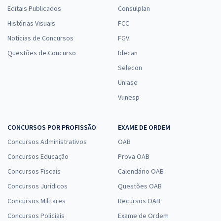
Editais Publicados
Consulplan
Histórias Visuais
FCC
Notícias de Concursos
FGV
Questões de Concurso
Idecan
Selecon
Uniase
Vunesp
CONCURSOS POR PROFISSÃO
EXAME DE ORDEM
Concursos Administrativos
OAB
Concursos Educação
Prova OAB
Concursos Fiscais
Calendário OAB
Concursos Jurídicos
Questões OAB
Concursos Militares
Recursos OAB
Concursos Policiais
Exame de Ordem