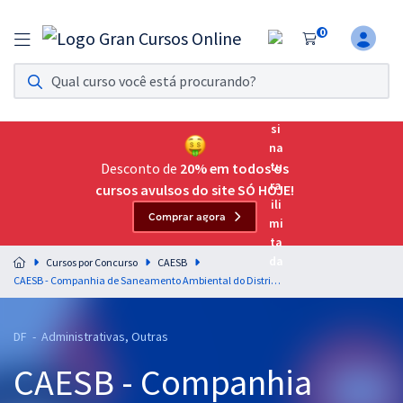
0
Assinatura Ilimitada 11
Acesso a todos os cursos. Teste grátis por 7 dias!
Assinatura OAB Até Passar
Acesso ilimitado a toda preparação para o Exame da
Desconto de
20% em todos os
Ordem, até você passar!
cursos avulsos do site SÓ HOJE!
Comprar agora
Residências Multiprofissionais
Preparação completa e intensiva para as principais
Cursos por Concurso
CAESB
residências em saúde do Brasil
CAESB - Companhia de Saneamento Ambiental do Distrito Federal - Conhecimentos Gerais para Todos os Cargos (Nível Médio e Superior)
Concursos
DF - Administrativas, Outras
Assinatura Ilimitada
CAESB - Companhia
Cursos 20% OFF