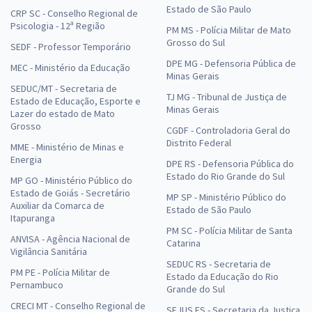
Estado de São Paulo
CRP SC - Conselho Regional de
Psicologia - 12ª Região
PM MS - Polícia Militar de Mato
Grosso do Sul
SEDF - Professor Temporário
DPE MG - Defensoria Pública de
MEC - Ministério da Educação
Minas Gerais
SEDUC/MT - Secretaria de
TJ MG - Tribunal de Justiça de
Estado de Educação, Esporte e
Minas Gerais
Lazer do estado de Mato
Grosso
CGDF - Controladoria Geral do
Distrito Federal
MME - Ministério de Minas e
Energia
DPE RS - Defensoria Pública do
Estado do Rio Grande do Sul
MP GO - Ministério Público do
Estado de Goiás - Secretário
MP SP - Ministério Público do
Auxiliar da Comarca de
Estado de São Paulo
Itapuranga
PM SC - Polícia Militar de Santa
ANVISA - Agência Nacional de
Catarina
Vigilância Sanitária
SEDUC RS - Secretaria de
PM PE - Polícia Militar de
Estado da Educação do Rio
Pernambuco
Grande do Sul
CRECI MT - Conselho Regional de
SEJUS ES - Secretaria da Justiça