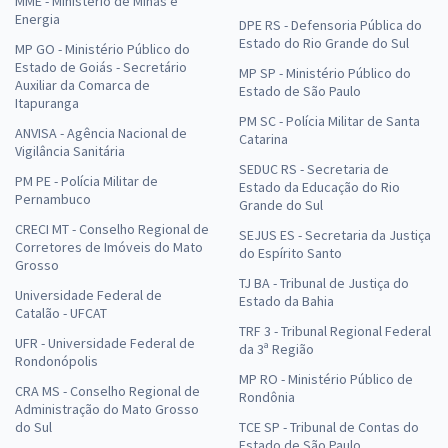
MME - Ministério de Minas e
Energia
DPE RS - Defensoria Pública do
Estado do Rio Grande do Sul
MP GO - Ministério Público do
Estado de Goiás - Secretário
MP SP - Ministério Público do
Auxiliar da Comarca de
Estado de São Paulo
Itapuranga
PM SC - Polícia Militar de Santa
ANVISA - Agência Nacional de
Catarina
Vigilância Sanitária
SEDUC RS - Secretaria de
PM PE - Polícia Militar de
Estado da Educação do Rio
Pernambuco
Grande do Sul
CRECI MT - Conselho Regional de
SEJUS ES - Secretaria da Justiça
Corretores de Imóveis do Mato
do Espírito Santo
Grosso
TJ BA - Tribunal de Justiça do
Universidade Federal de
Estado da Bahia
Catalão - UFCAT
TRF 3 - Tribunal Regional Federal
UFR - Universidade Federal de
da 3ª Região
Rondonópolis
MP RO - Ministério Público de
CRA MS - Conselho Regional de
Rondônia
Administração do Mato Grosso
do Sul
TCE SP - Tribunal de Contas do
Estado de São Paulo