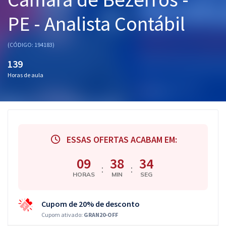
Pós
PE - Analista Contábil
Graduação
(CÓDIGO: 194183)
OAB
139
Horas de aula
Mentorias
Questões grátis
Conteúdo gratuito
ESSAS OFERTAS ACABAM EM:
Blog
09
38
33
Aprovados
:
:
HORAS
MIN
SEG
Atendimento
Cupom de 20% de desconto
Cupom ativado:
GRAN20-OFF