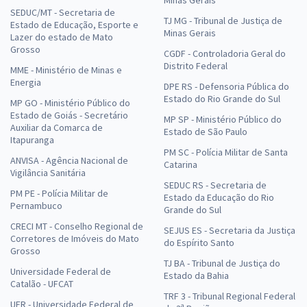
SEDUC/MT - Secretaria de
TJ MG - Tribunal de Justiça de
Estado de Educação, Esporte e
Minas Gerais
Lazer do estado de Mato
Grosso
CGDF - Controladoria Geral do
Distrito Federal
MME - Ministério de Minas e
Energia
DPE RS - Defensoria Pública do
Estado do Rio Grande do Sul
MP GO - Ministério Público do
Estado de Goiás - Secretário
MP SP - Ministério Público do
Auxiliar da Comarca de
Estado de São Paulo
Itapuranga
PM SC - Polícia Militar de Santa
ANVISA - Agência Nacional de
Catarina
Vigilância Sanitária
SEDUC RS - Secretaria de
PM PE - Polícia Militar de
Estado da Educação do Rio
Pernambuco
Grande do Sul
CRECI MT - Conselho Regional de
SEJUS ES - Secretaria da Justiça
Corretores de Imóveis do Mato
do Espírito Santo
Grosso
TJ BA - Tribunal de Justiça do
Universidade Federal de
Estado da Bahia
Catalão - UFCAT
TRF 3 - Tribunal Regional Federal
UFR - Universidade Federal de