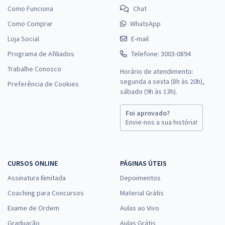
Como Funciona
Chat
Como Comprar
WhatsApp
Loja Social
E-mail
Programa de Afiliados
Telefone: 3003-0894
Trabalhe Conosco
Horário de atendimento:
segunda a sexta (8h às 20h),
Preferência de Cookies
sábado (9h às 13h).
Foi aprovado?
Envie-nos a sua história!
CURSOS ONLINE
PÁGINAS ÚTEIS
Assinatura Ilimitada
Depoimentos
Coaching para Concursos
Material Grátis
Exame de Ordem
Aulas ao Vivo
Graduação
Aulas Grátis