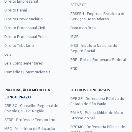
Direito Empresarial
SEFAZ DF
Direito Penal
EBSERH - Empresa Brasileira de
Direito Previdenciário
Serviços Hospitalares
Direito Processual Civil
Banco do Brasil
Direito Processual Penal
IBGE
Direito Tributário
INSS - Instituto Nacional do
Seguro Social
Leis
PRF - Polícia Rodoviária Federal
Leis Complementares
PND
Remédios Constitucionais
PREPARAÇÃO A MÉDIO E A
OUTROS CONCURSOS
LONGO PRAZO
DPE SP - Defensoria Pública do
Estado de São Paulo
CRP SC - Conselho Regional de
Psicologia - 12ª Região
PM MS - Polícia Militar de Mato
Grosso do Sul
SEDF - Professor Temporário
DPE MG - Defensoria Pública de
MEC - Ministério da Educação
Minas Gerais