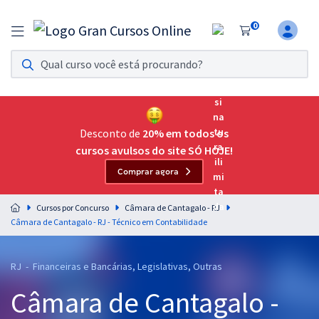
0
Assinatura Ilimitada 11
Acesso a todos os cursos. Teste grátis por 7 dias!
Assinatura OAB Até Passar
Acesso ilimitado a toda preparação para o Exame da
Desconto de
20% em todos os
Ordem, até você passar!
cursos avulsos do site SÓ HOJE!
Comprar agora
Residências Multiprofissionais
Preparação completa e intensiva para as principais
Cursos por Concurso
Câmara de Cantagalo - RJ
residências em saúde do Brasil
Câmara de Cantagalo - RJ - Técnico em Contabilidade
Concursos
RJ - Financeiras e Bancárias, Legislativas, Outras
Assinatura Ilimitada
Câmara de Cantagalo -
Cursos 20% OFF