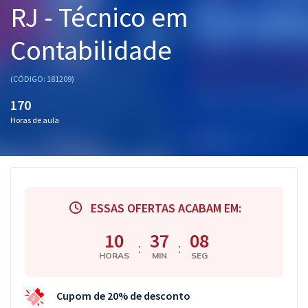
RJ - Técnico em
Pós
Contabilidade
Graduação
OAB
(CÓDIGO: 181209)
170
Mentorias
Horas de aula
Questões grátis
Conteúdo gratuito
Blog
ESSAS OFERTAS ACABAM EM:
Aprovados
10
37
07
:
:
HORAS
MIN
SEG
Atendimento
Cupom de 20% de desconto