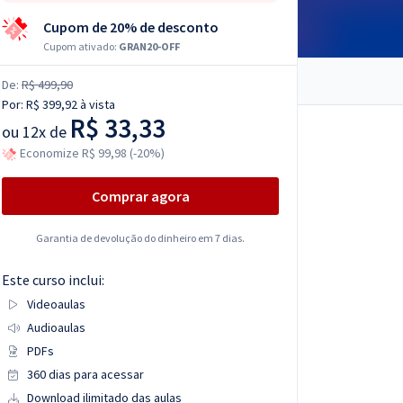
Cupom de 20% de desconto
Cupom ativado:
GRAN20-OFF
De:
R$ 499,90
Por:
R$ 399,92
à vista
R$ 33,33
ou
12x de
Economize R$ 99,98 (-20%)
Comprar agora
Garantia de devolução do dinheiro em 7 dias.
Este curso inclui:
Videoaulas
Audioaulas
PDFs
360 dias para acessar
Download ilimitado das aulas