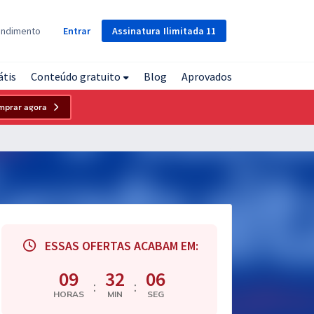
Assinatura
Ilimitada
11
endimento
Entrar
átis
Conteúdo gratuito
Blog
Aprovados
mprar agora
ESSAS OFERTAS ACABAM EM:
09
32
05
:
:
HORAS
MIN
SEG