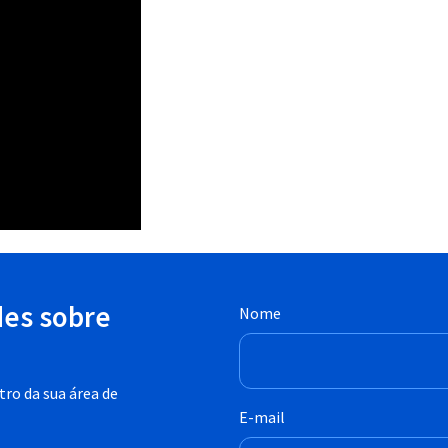
des sobre
Nome
ro da sua área de
E-mail