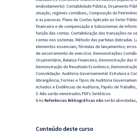
endividamento). Contabilidade Pública, Orçamento Públ
atuação, regimes contábeis, Composição do Patrimônio P
e as passivas. Plano de Contas Aplicado ao Setor Públi
financeiro e de compensação e Subsistemas de Inform
função das contas. Contabilização das transações no se
contas nos sistemas. Método das partidas dobradas. L
elementos essenciais; fórmulas de lançamentos; erros 
de encerramento do exercício. Demonstrações Contábeis
Orçamentário, Balanço Financeiro, Demonstração das Va
Demonstração do Resultado Econômico, Demonstração d
Consolidação. Auditoria Governamental: Estrutura e Con
Abrangência, Formas e Tipos de Auditoria Governament
Achados e Evidências de Auditoria, Papéis de Trabalho, 
5. Não serão ministrados PDFs Sintéticos
6 As
Referências Bibliográficas não
serão abordadas, 
Conteúdo deste curso