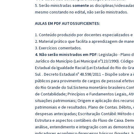
5. Serão ministradas
somente
as disciplinas/videoaula
mesmo constando no edital, não serão ministrados.
AULAS EM PDF AUTOSSUFICIENTES:
1. Conteúdo produzido por docentes especializados e
2. Material prático que facilita a aprendizagem de mane
3. Exercícios comentados.
4. Não serão ministrados em PDF:
Legislação - Plano d
Jurídico do Município (Lei Municipal nº123/1990). Código
Estadual da Igualdade Racial (Lei Estadual do Rio do Gr
Sul. . Decreto Estadual nº 48.598/2011 – Dispõe sobre a
públicos para provimento de cargos de pessoal efetivo
do Rio Grande do Sul.Sistema monetário brasileiro.Conta
de Contabilidade; Princípios e Fundamentos Legais, Ati
situações patrimoniais; Origem e aplicação dos recurso
patrimoniais e de resultados. Plano de Contas. Débito,
despesas antecipadas; Escrituração Contábil: Método d
Estrutura e aspectos contábeis do Fluxo de Caixa. Dem
análise, entendimento e integração com as demonstraç
indicadores econômico-financeiros básicos (liquidez, l