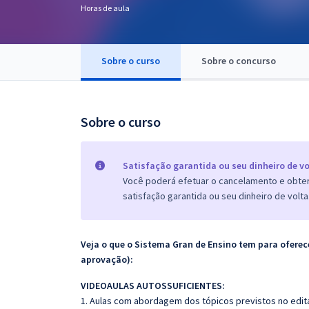
Horas de aula
Pós
Graduação
Sobre o curso
Sobre o concurso
OAB
Mentorias
Sobre o curso
Questões grátis
Satisfação garantida ou seu dinheiro de vo
Conteúdo gratuito
Você poderá efetuar o cancelamento e obter 
satisfação garantida ou seu dinheiro de volta
Blog
Aprovados
Veja o que o Sistema Gran de Ensino tem para ofer
aprovação):
Atendimento
VIDEOAULAS AUTOSSUFICIENTES:
1. Aulas com abordagem dos tópicos previstos no edita