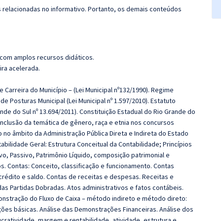
s relacionadas no informativo. Portanto, os demais conteúdos
 com amplos recursos didáticos.
ira acelerada.
e Carreira do Município – (Lei Municipal nº132/1990). Regime
 de Posturas Municipal (Lei Municipal nº 1.597/2010). Estatuto
ande do Sul nº 13.694/2011). Constituição Estadual do Rio Grande do
 inclusão da temática de gênero, raça e etnia nos concursos
 no âmbito da Administração Pública Direta e Indireta do Estado
bilidade Geral: Estrutura Conceitual da Contabilidade; Princípios
vo, Passivo, Patrimônio Líquido, composição patrimonial e
s. Contas: Conceito, classificação e funcionamento. Contas
 crédito e saldo. Contas de receitas e despesas. Receitas e
as Partidas Dobradas. Atos administrativos e fatos contábeis.
onstração do Fluxo de Caixa – método indireto e método direto:
ões básicas. Análise das Demonstrações Financeiras. Análise dos
ucratividade, margem e rentabilidade, atividade, estrutura e