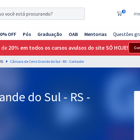
0
At
20% OFF
Pós
Graduação
OAB
Mentorias
Questões gr
 de
20% em todos os cursos avulsos do site SÓ HOJE!
Co
RS
Câmara de Cerro Grande do Sul - RS - Contador
nde do Sul - RS -