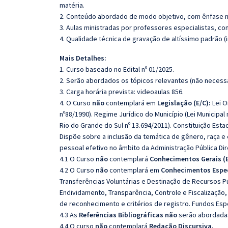
matéria.
2. Conteúdo abordado de modo objetivo, com ênfase n
3. Aulas ministradas por professores especialistas, co
4. Qualidade técnica de gravação de altíssimo padrão 
Mais Detalhes:
1. Curso baseado no Edital nº 01/2025.
2. Serão abordados os tópicos relevantes (não necessa
3. Carga horária prevista: videoaulas 856.
4. O Curso
não
contemplará em
Legislação (E/C):
Lei O
nº88/1990). Regime Jurídico do Município (Lei Municipal 
Rio do Grande do Sul nº 13.694/2011). Constituição Esta
Dispõe sobre a inclusão da temática de gênero, raça e
pessoal efetivo no âmbito da Administração Pública Dir
4.1 O Curso
não
contemplará
Conhecimentos Gerais (E
4.2 O Curso
não
contemplará em
Conhecimentos Especí
Transferências Voluntárias e Destinação de Recursos Púb
Endividamento, Transparência, Controle e Fiscalização
de reconhecimento e critérios de registro. Fundos Espe
4.3 As
Referências Bibliográficas não
serão abordadas
4.4 O curso
não
contemplará
Redação Discursiva.