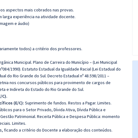
os aspectos mais cobrados nas provas.
m larga experiência na atividade docente.
(imagem e áudio)
riamente todos) a critério dos professores.
rgânica Municipal. Plano de Carreira do Município – (Lei Municipal
nº084/1990). Estatuto Estadual da Igualdade Racial (Lei Estadual do
dual do Rio Grande do Sul. Decreto Estadual nº 48.598/2011 –
 etnia nos concursos públicos para provimento de cargos de
eta e Indireta do Estado do Rio Grande do Sul.
/C).
ficos (E/C):
Suprimento de fundos. Restos a Pagar. Limites.
licos para o Setor Privado, Dívida Ativa, Dívida Pública e
, Gestão Patrimonial. Receita Pública e Despesa Pública: momento
ciais. Limites.
, ficando a critério do Docente a elaboração dos conteúdos.