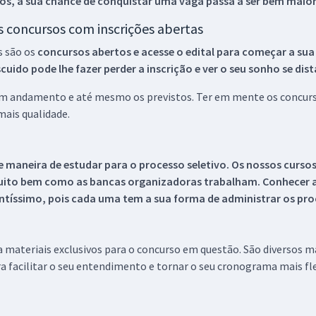
os, a sua chance de conquistar uma vaga passa a ser bem maior
os concursos com inscrições abertas
s são os
concursos abertos e acesse o edital para começar a sua
ido pode lhe fazer perder a inscrição e ver o seu sonho se dis
 em andamento e até mesmo os previstos. Ter em mente os concurso
ais qualidade.
 maneira de estudar para o processo seletivo. Os nossos curso
uito bem como as bancas organizadoras trabalham. Conhecer a
tíssimo, pois cada uma tem a sua forma de administrar os proc
 a materiais exclusivos para o concurso em questão. São diversos 
a facilitar o seu entendimento e tornar o seu cronograma mais fle