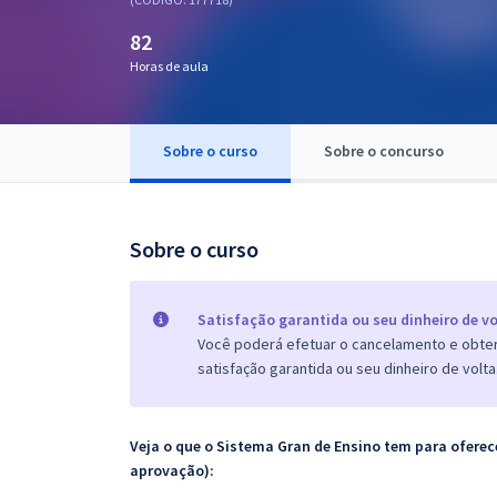
Pós
82
Graduação
Horas de aula
OAB
Sobre o curso
Sobre o concurso
Mentorias
Questões grátis
Sobre o curso
Conteúdo gratuito
Blog
Satisfação garantida ou seu dinheiro de vo
Você poderá efetuar o cancelamento e obter 
Aprovados
satisfação garantida ou seu dinheiro de volta
Atendimento
Veja o que o Sistema Gran de Ensino tem para ofer
aprovação):