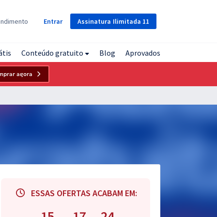
Assinatura
Ilimitada
11
endimento
Entrar
átis
Conteúdo gratuito
Blog
Aprovados
mprar agora
ESSAS OFERTAS ACABAM EM:
15
17
23