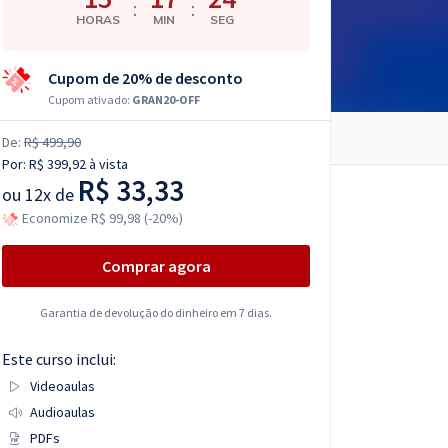
:
:
HORAS
MIN
SEG
Cupom de 20% de desconto
Cupom ativado:
GRAN20-OFF
De:
R$ 499,90
Por:
R$ 399,92
à vista
R$ 33,33
ou
12x de
Economize R$ 99,98 (-20%)
Comprar agora
Garantia de devolução do dinheiro em 7 dias.
Este curso inclui:
Videoaulas
Audioaulas
PDFs