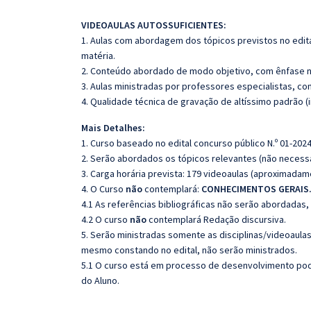
VIDEOAULAS AUTOSSUFICIENTES:
1. Aulas com abordagem dos tópicos previstos no edita
matéria.
2. Conteúdo abordado de modo objetivo, com ênfase n
3. Aulas ministradas por professores especialistas, co
4. Qualidade técnica de gravação de altíssimo padrão 
Mais Detalhes:
1. Curso baseado no edital concurso público N.º 01-2024
2. Serão abordados os tópicos relevantes (não necessa
3. Carga horária prevista: 179 videoaulas (aproximadam
4. O Curso
não
contemplará:
CONHECIMENTOS GERAIS
4.1 As referências bibliográficas não serão abordadas,
4.2 O curso
não
contemplará Redação discursiva.
5. Serão ministradas somente as disciplinas/videoaula
mesmo constando no edital, não serão ministrados.
5.1 O curso está em processo de desenvolvimento pode
do Aluno.