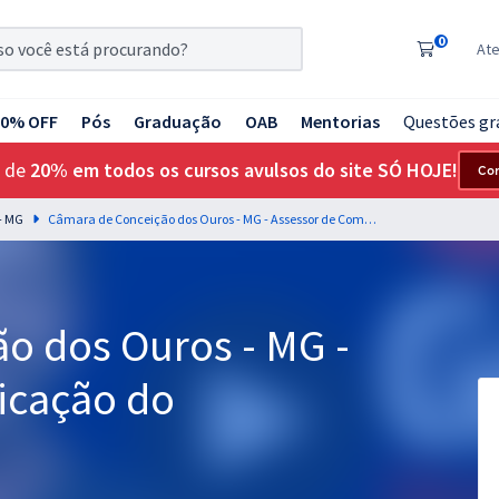
0
At
20% OFF
Pós
Graduação
OAB
Mentorias
Questões gr
 de
20% em todos os cursos avulsos do site SÓ HOJE!
Co
- MG
Câmara de Conceição dos Ouros - MG - Assessor de Comunicação do Legislativo
o dos Ouros - MG -
icação do