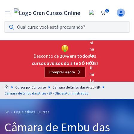
0
Assinatura Ilimitada 11
Acesso a todos os cursos. Teste grátis por 7 dias!
Assinatura OAB Até Passar
Acesso ilimitado a toda preparação para o Exame da
Desconto de
20% em todos os
Ordem, até você passar!
cursos avulsos do site SÓ HOJE!
Comprar agora
Residências Multiprofissionais
Preparação completa e intensiva para as principais
Cursos por Concurso
Câmara de Embu das Artes - SP
residências em saúde do Brasil
Câmara de Embu das Artes - SP - Oficial Administrativo
Concursos
SP - Legislativas, Outras
Assinatura Ilimitada
Câmara de Embu das
Cursos 20% OFF