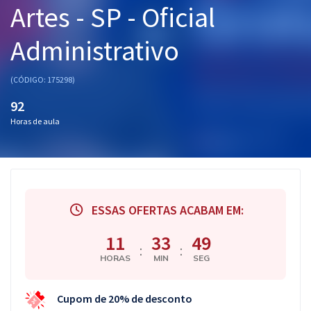
Artes - SP - Oficial
Pós
Administrativo
Graduação
OAB
(CÓDIGO: 175298)
92
Mentorias
Horas de aula
Questões grátis
Conteúdo gratuito
Blog
ESSAS OFERTAS ACABAM EM:
Aprovados
11
33
49
:
:
HORAS
MIN
SEG
Atendimento
Cupom de 20% de desconto