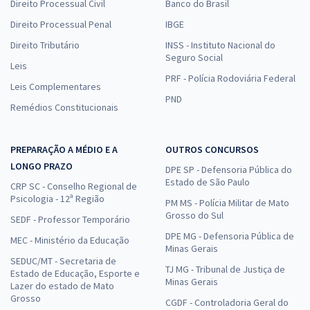
Direito Processual Civil
Banco do Brasil
Direito Processual Penal
IBGE
Direito Tributário
INSS - Instituto Nacional do
Seguro Social
Leis
PRF - Polícia Rodoviária Federal
Leis Complementares
PND
Remédios Constitucionais
PREPARAÇÃO A MÉDIO E A
OUTROS CONCURSOS
LONGO PRAZO
DPE SP - Defensoria Pública do
Estado de São Paulo
CRP SC - Conselho Regional de
Psicologia - 12ª Região
PM MS - Polícia Militar de Mato
Grosso do Sul
SEDF - Professor Temporário
DPE MG - Defensoria Pública de
MEC - Ministério da Educação
Minas Gerais
SEDUC/MT - Secretaria de
TJ MG - Tribunal de Justiça de
Estado de Educação, Esporte e
Minas Gerais
Lazer do estado de Mato
Grosso
CGDF - Controladoria Geral do