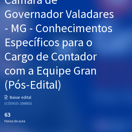
Pós
Governador Valadares
Graduação
- MG - Conhecimentos
OAB
Específicos para o
Mentorias
Cargo de Contador
Questões grátis
com a Equipe Gran
Conteúdo gratuito
(Pós-Edital)
Blog
Aprovados
Baixar edital
(CÓDIGO: 206853)
Atendimento
63
Horas de aula