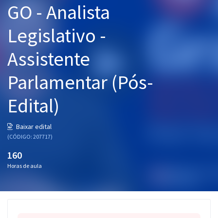
GO - Analista
Pós
Legislativo -
Graduação
Assistente
OAB
Parlamentar (Pós-
Mentorias
Edital)
Questões grátis
Conteúdo gratuito
Baixar edital
(CÓDIGO: 207717)
Blog
160
Aprovados
Horas de aula
Atendimento