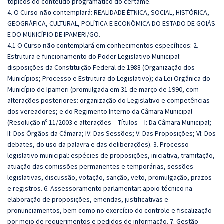
tópicos do conteúdo programático do certame.
4. O Curso
não
contemplará: REALIDADE ÉTNICA, SOCIAL, HISTÓRICA,
GEOGRÁFICA, CULTURAL, POLÍTICA E ECONÔMICA DO ESTADO DE GOIÁS
E DO MUNICÍPIO DE IPAMERI/GO.
4.1 O Curso
não
contemplará em conhecimentos específicos: 2.
Estrutura e funcionamento do Poder Legislativo Municipal:
disposições da Constituição Federal de 1988 (Organização dos
Municípios; Processo e Estrutura do Legislativo); da Lei Orgânica do
Município de Ipameri (promulgada em 31 de março de 1990, com
alterações posteriores: organização do Legislativo e competências
dos vereadores; e do Regimento Interno da Câmara Municipal
(Resolução nº 11/2003 e alterações – Títulos – I: Da Câmara Municipal;
II: Dos Órgãos da Câmara; IV: Das Sessões; V: Das Proposições; VI: Dos
debates, do uso da palavra e das deliberações). 3. Processo
legislativo municipal: espécies de proposições, iniciativa, tramitação,
atuação das comissões permanentes e temporárias, sessões
legislativas, discussão, votação, sanção, veto, promulgação, prazos
e registros. 6. Assessoramento parlamentar: apoio técnico na
elaboração de proposições, emendas, justificativas e
pronunciamentos, bem como no exercício do controle e fiscalização
por meio de requerimentos e pedidos de informação. 7. Gestão