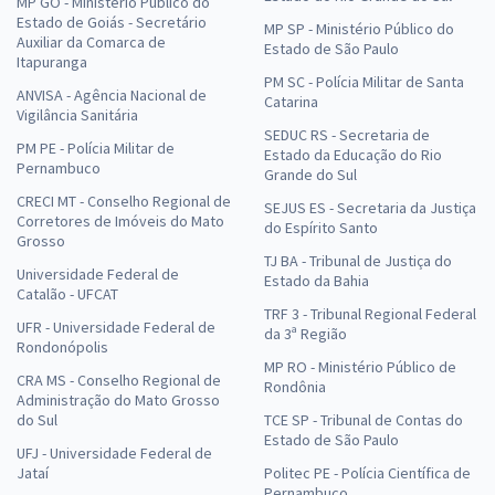
MP GO - Ministério Público do
Estado de Goiás - Secretário
MP SP - Ministério Público do
Auxiliar da Comarca de
Estado de São Paulo
Itapuranga
PM SC - Polícia Militar de Santa
ANVISA - Agência Nacional de
Catarina
Vigilância Sanitária
SEDUC RS - Secretaria de
PM PE - Polícia Militar de
Estado da Educação do Rio
Pernambuco
Grande do Sul
CRECI MT - Conselho Regional de
SEJUS ES - Secretaria da Justiça
Corretores de Imóveis do Mato
do Espírito Santo
Grosso
TJ BA - Tribunal de Justiça do
Universidade Federal de
Estado da Bahia
Catalão - UFCAT
TRF 3 - Tribunal Regional Federal
UFR - Universidade Federal de
da 3ª Região
Rondonópolis
MP RO - Ministério Público de
CRA MS - Conselho Regional de
Rondônia
Administração do Mato Grosso
do Sul
TCE SP - Tribunal de Contas do
Estado de São Paulo
UFJ - Universidade Federal de
Jataí
Politec PE - Polícia Científica de
Pernambuco