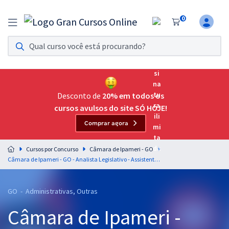
0
Assinatura Ilimitada 11
Acesso a todos os cursos. Teste grátis por 7 dias!
Assinatura OAB Até Passar
Acesso ilimitado a toda preparação para o Exame da
Desconto de
20% em todos os
Ordem, até você passar!
cursos avulsos do site SÓ HOJE!
Comprar agora
Residências Multiprofissionais
Preparação completa e intensiva para as principais
Cursos por Concurso
Câmara de Ipameri - GO
residências em saúde do Brasil
Câmara de Ipameri - GO - Analista Legislativo - Assistente Parlamentar (Pós-Edital)
Concursos
GO - Administrativas, Outras
Assinatura Ilimitada
Câmara de Ipameri -
Cursos 20% OFF