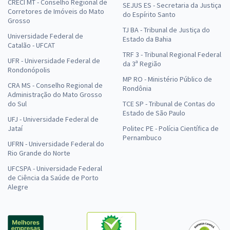
CRECI MT - Conselho Regional de
SEJUS ES - Secretaria da Justiça
Corretores de Imóveis do Mato
do Espírito Santo
Grosso
TJ BA - Tribunal de Justiça do
Universidade Federal de
Estado da Bahia
Catalão - UFCAT
TRF 3 - Tribunal Regional Federal
UFR - Universidade Federal de
da 3ª Região
Rondonópolis
MP RO - Ministério Público de
CRA MS - Conselho Regional de
Rondônia
Administração do Mato Grosso
do Sul
TCE SP - Tribunal de Contas do
Estado de São Paulo
UFJ - Universidade Federal de
Jataí
Politec PE - Polícia Científica de
Pernambuco
UFRN - Universidade Federal do
Rio Grande do Norte
UFCSPA - Universidade Federal
de Ciência da Saúde de Porto
Alegre