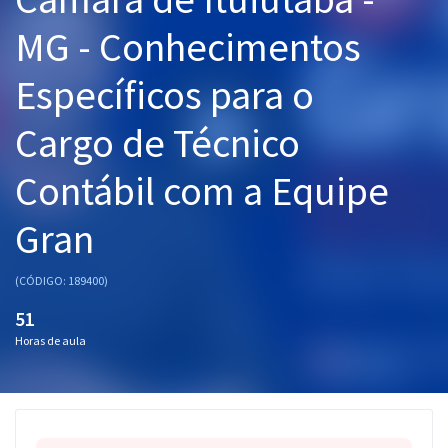
Pós
MG - Conhecimentos
Graduação
Específicos para o
OAB
Cargo de Técnico
Mentorias
Contábil com a Equipe
Questões grátis
Gran
Conteúdo gratuito
(CÓDIGO: 189400)
Blog
51
Aprovados
Horas de aula
Atendimento