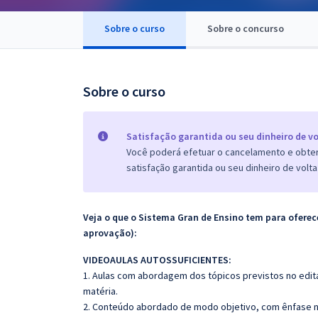
Pós
Sobre o curso
Sobre o concurso
Graduação
OAB
Sobre o curso
Mentorias
Satisfação garantida ou seu dinheiro de vo
Questões grátis
Você poderá efetuar o cancelamento e obter 
satisfação garantida ou seu dinheiro de volta
Conteúdo gratuito
Blog
Veja o que o Sistema Gran de Ensino tem para ofer
Aprovados
aprovação):
VIDEOAULAS AUTOSSUFICIENTES:
Atendimento
1. Aulas com abordagem dos tópicos previstos no edita
matéria.
2. Conteúdo abordado de modo objetivo, com ênfase n