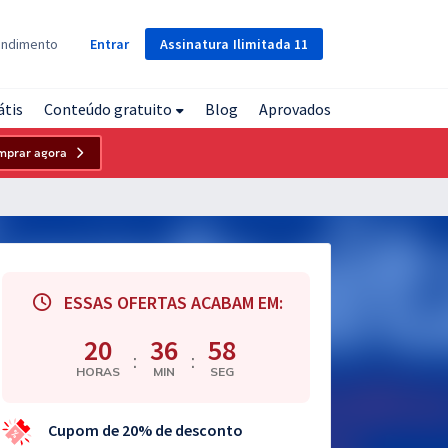
Assinatura
Ilimitada
11
endimento
Entrar
átis
Conteúdo gratuito
Blog
Aprovados
mprar agora
ESSAS OFERTAS ACABAM EM:
20
36
57
:
:
HORAS
MIN
SEG
Cupom de 20% de desconto