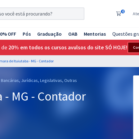
0
At
20% OFF
Pós
Graduação
OAB
Mentorias
Questões gr
 de
20% em todos os cursos avulsos do site SÓ HOJE!
Co
mara de Ituiutaba - MG - Contador
Bancárias, Jurídicas, Legislativas, Outras
 - MG - Contador