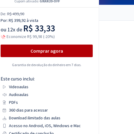
Cupom ativado:
GRAN20-OFF
De:
R$ 499,90
Por:
R$ 399,92
à vista
R$ 33,33
ou
12x de
Economize R$ 99,98 (-20%)
Comprar agora
Garantia de devolução do dinheiro em 7 dias.
Este curso inclui:
Videoaulas
Audioaulas
PDFs
360 dias para acessar
Download ilimitado das aulas
Acesso no Android, iOS, Windows e Mac
Certificado de conclusão