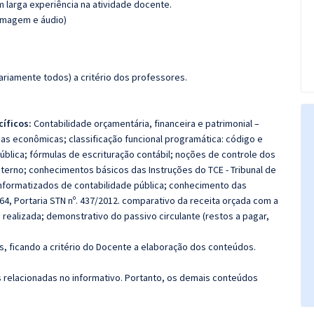
m larga experiência na atividade docente.
(imagem e áudio)
riamente todos) a critério dos professores.
íficos:
Contabilidade orçamentária, financeira e patrimonial –
as econômicas; classificação funcional programática: código e
ública; fórmulas de escrituração contábil; noções de controle dos
nterno; conhecimentos básicos das Instruções do TCE - Tribunal de
nformatizados de contabilidade pública; conhecimento das
64, Portaria STN nº. 437/2012. comparativo da receita orçada com a
ealizada; demonstrativo do passivo circulante (restos a pagar,
, ficando a critério do Docente a elaboração dos conteúdos.
s relacionadas no informativo. Portanto, os demais conteúdos