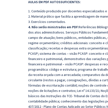
AULAS EM PDF AUTOSSUFICIENTES:
1. Conteúdo produzido por docentes especializados e
2. Material prático que facilita a aprendizagem de mane
3. Exercícios comentados.
4. Não serão ministrados em PDF
:Referências Bibliog
dos atos administrativos. Serviços Públicos Fundament
campo de atuação; bens públicos, entidades públicas, 
regime orçamentário; créditos adicionais: conceito e c
classificação; receitas e despesas extra orçamentárias
PCASP; sistema de contas – visão PCASP: conceito e cl
financeiro e patrimonial, demonstrativo das variações p
financeira e patrimonial – visão PCASP: despesas e rec
programática: código e estrutura; programa de trabal
da receita orçada com a arrecadada; comparativo da d
circulante (restos a pagar, consignações, dívidas a cur
fórmulas de escrituração contábil; noções de controle 
noções de licitações e contratos; Lei nº 14.133/21; No
básicos das Instruções do TCE- Tribunal de Contas do
contabilidade pública; conhecimento das legislações per
437/2012 - Plano de Contas Aplicado ao Setor Público; 