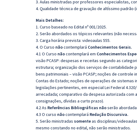
3. Aulas ministradas por professores especialistas, co
4. Qualidade técnica de gravação de altíssimo padrão 
Mais Detalhes:
1. Curso baseado no Edital nº 001/2025.
2. Serão abordados os tópicos relevantes (não necessa
3. Carga horária prevista: videoaulas 555.
4. O Curso
não
contemplará
Conhecimentos Gerais.
4.1 O Curso
não
contemplará em
Conhecimentos Espec
visão PCASP: despesas e receitas segundo as categori
estrutura; organização dos serviços de contabilidade p
bens patrimoniais – visão PCASP; noções de controle i
Contas do Estado; noções de operações de sistemas i
legislações pertinentes, em especial Lei Federal 4.320/
arrecadada; comparativo da despesa autorizada com a r
consignações, dívidas a curto prazo).
4.2 As
Referências
Bibliográficas
não
serão abordadas
4.3 O curso
não
contemplará
Redação Discursiva.
5. Serão ministradas
somente
as disciplinas/videoaula
mesmo constando no edital, não serão ministrados.