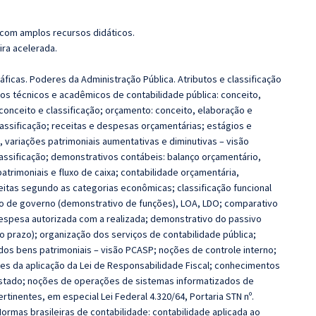
 com amplos recursos didáticos.
ira acelerada.
ráficas. Poderes da Administração Pública. Atributos e classificação
os técnicos e acadêmicos de contabilidade pública: conceito,
conceito e classificação; orçamento: conceito, elaboração e
lassificação; receitas e despesas orçamentárias; estágios e
, variações patrimoniais aumentativas e diminutivas – visão
assificação; demonstrativos contábeis: balanço orçamentário,
atrimoniais e fluxo de caixa; contabilidade orçamentária,
eitas segundo as categorias econômicas; classificação funcional
ho de governo (demonstrativo de funções), LOA, LDO; comparativo
espesa autorizada com a realizada; demonstrativo do passivo
to prazo); organização dos serviços de contabilidade pública;
dos bens patrimoniais – visão PCASP; noções de controle interno;
ções da aplicação da Lei de Responsabilidade Fiscal; conhecimentos
 Estado; noções de operações de sistemas informatizados de
tinentes, em especial Lei Federal 4.320/64, Portaria STN nº.
Normas brasileiras de contabilidade: contabilidade aplicada ao