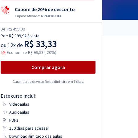
Cupom de 20% de desconto
Cupom ativado:
GRAN20-OFF
De:
R$ 499,90
Por:
R$ 399,92
à vista
R$ 33,33
ou
12x de
Economize R$ 99,98 (-20%)
Comprar agora
Garantia de devolução do dinheiro em 7 dias.
Este curso inclui:
Videoaulas
Audioaulas
PDFs
150 dias para acessar
Download ilimitado das aulas