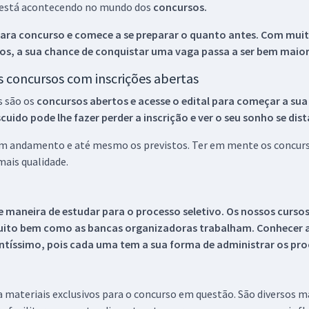
ue está acontecendo no mundo dos
concursos.
ara concurso e comece a se preparar o quanto antes. Com muita
os, a sua chance de conquistar uma vaga passa a ser bem maior
os concursos com inscrições abertas
s são os
concursos abertos e acesse o edital para começar a sua
ido pode lhe fazer perder a inscrição e ver o seu sonho se dis
 em andamento e até mesmo os previstos. Ter em mente os concurso
ais qualidade.
 maneira de estudar para o processo seletivo. Os nossos curso
uito bem como as bancas organizadoras trabalham. Conhecer a
tíssimo, pois cada uma tem a sua forma de administrar os proc
 a materiais exclusivos para o concurso em questão. São diversos 