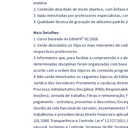
matéria.
2. Conteúdo abordado de modo objetivo, com ênfase n
3. Aulas ministradas por professores especialistas, co
4. Qualidade técnica de gravação de altíssimo padrão (
Mais Detalhes:
1. Curso baseado no Edital N° 01/2026.
2. Serão abordados os tópicos mais relevantes de cada
respectivos professores.
3. Informamos que, para facilitar a compreensão e a a
determinadas disciplinas foram organizadas com base n
acordo com a ordem dos tópicos do conteúdo program
4. Não serão ministrados os seguintes tópicos do Edita
Jurídico dos Servidores: Provimento e vacância; Direit
Processo Administrativo Disciplinar (PAD); Responsabil
(noções); Jornada de trabalho; Férias e remuneração; F
pagamento – estrutura, proventos e descontos; Encarg
Gestão da vida funcional do servidor; Assentamentos 
trabalhistas e previdenciárias.Direito Financeiro apli
101/2000. Transparência e Controle: Lei nº 12.527/2011
pessoal. Sistemas e Controle: Sistemas de RH; Sistema