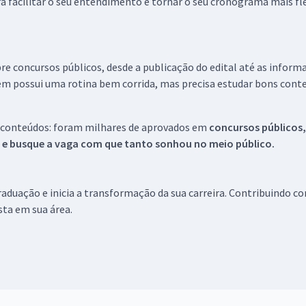
a facilitar o seu entendimento e tornar o seu cronograma mais fle
re concursos públicos, desde a publicação do edital até as inform
em possui uma rotina bem corrida, mas precisa estudar bons conte
 conteúdos: foram milhares de aprovados em
concursos públicos,
s e busque a vaga com que tanto sonhou no meio público.
aduação e inicia a transformação da sua carreira. Contribuindo c
ista em sua área.