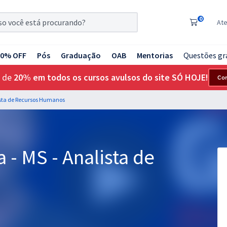
0
At
20% OFF
Pós
Graduação
OAB
Mentorias
Questões gr
 de
20% em todos os cursos avulsos do site SÓ HOJE!
Co
ista de Recursos Humanos
- MS - Analista de