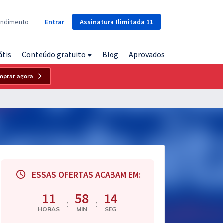
Assinatura
Ilimitada
11
endimento
Entrar
átis
Conteúdo gratuito
Blog
Aprovados
mprar agora
ESSAS OFERTAS ACABAM EM:
11
58
13
:
:
HORAS
MIN
SEG