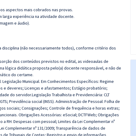
os aspectos mais cobrados nas provas.
m larga experiência na atividade docente.
imagem e áudio).
 disciplina (não necessariamente todos), conforme critério dos
bsorção dos conteúdos previstos no edital, as videoaulas de
a lógica didática proposta pelo(a) docente responsável, e não de
ático do certame.
l: Legislação Municipal. Em Conhecimentos Específicos:
Regime
os e deveres; Licenças e afastamentos; Estágio probatório;
idade do servidor.
Legislação Trabalhista e Previdenciária: CLT
GTS; Previdência social (INSS). Administração de Pessoal: Folha de
os sociais; Consignações; Controle de frequência e horas extras;
funcionais. Obrigações Acessórias: eSocial; DCTFWeb; Obrigações
cado a RH: Despesas com pessoal; Limites da Lei Complementar nº
; Lei Complementar nº 131/2009; Transparência de dados de
s de Tribunais de Contas; Registro e envio de informações