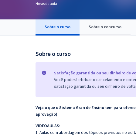
Horas de aula
Pós
Graduação
Sobre o curso
Sobre o concurso
OAB
Mentorias
Sobre o curso
Questões grátis
Satisfação garantida ou seu dinheiro de vo
Conteúdo gratuito
Você poderá efetuar o cancelamento e obter 
satisfação garantida ou seu dinheiro de volta
Blog
Aprovados
Veja o que o Sistema Gran de Ensino tem para ofer
aprovação):
Atendimento
VIDEOAULAS:
1. Aulas com abordagem dos tópicos previstos no edita