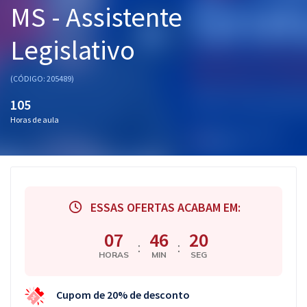
MS - Assistente
Pós
Legislativo
Graduação
OAB
(CÓDIGO: 205489)
105
Mentorias
Horas de aula
Questões grátis
Conteúdo gratuito
Blog
ESSAS OFERTAS ACABAM EM:
Aprovados
07
46
20
:
:
HORAS
MIN
SEG
Atendimento
Cupom de 20% de desconto