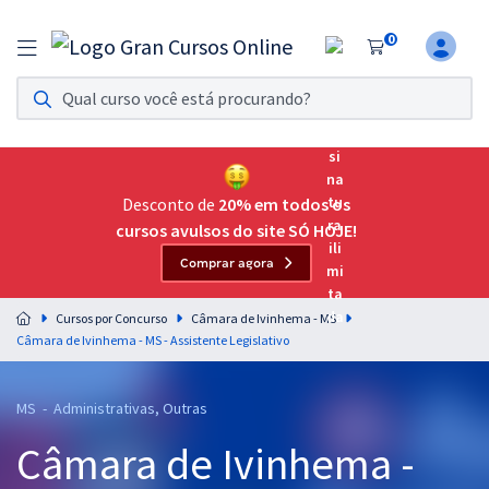
0
Assinatura Ilimitada 11
Acesso a todos os cursos. Teste grátis por 7 dias!
Assinatura OAB Até Passar
Acesso ilimitado a toda preparação para o Exame da
Desconto de
20% em todos os
Ordem, até você passar!
cursos avulsos do site SÓ HOJE!
Comprar agora
Residências Multiprofissionais
Preparação completa e intensiva para as principais
Cursos por Concurso
Câmara de Ivinhema - MS
residências em saúde do Brasil
Câmara de Ivinhema - MS - Assistente Legislativo
Concursos
MS - Administrativas, Outras
Assinatura Ilimitada
Câmara de Ivinhema -
Cursos 20% OFF