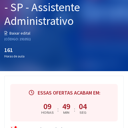
- SP - Assistente
Pós
Administrativo
Graduação
OAB
Baixar edital
(CÓDIGO: 191051)
Mentorias
161
Horas de aula
Questões grátis
Conteúdo gratuito
Blog
ESSAS OFERTAS ACABAM EM:
Aprovados
09
49
03
:
:
Atendimento
HORAS
MIN
SEG