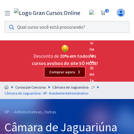
0
Assinatura Ilimitada 11
Acesso a todos os cursos. Teste grátis por 7 dias!
Assinatura OAB Até Passar
Acesso ilimitado a toda preparação para o Exame da
Desconto de
20% em todos os
Ordem, até você passar!
cursos avulsos do site SÓ HOJE!
Comprar agora
Residências Multiprofissionais
Preparação completa e intensiva para as principais
Cursos por Concurso
Câmara de Jaguariúna - SP
residências em saúde do Brasil
Câmara de Jaguariúna - SP - Assistente Administrativo
Concursos
SP - Administrativas, Outras
Assinatura Ilimitada
Câmara de Jaguariúna
Cursos 20% OFF