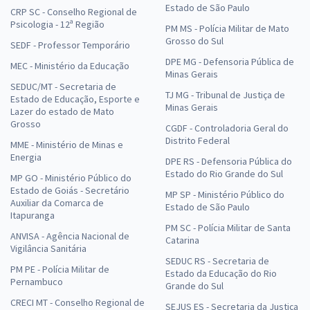
Estado de São Paulo
CRP SC - Conselho Regional de
Psicologia - 12ª Região
PM MS - Polícia Militar de Mato
Grosso do Sul
SEDF - Professor Temporário
DPE MG - Defensoria Pública de
MEC - Ministério da Educação
Minas Gerais
SEDUC/MT - Secretaria de
TJ MG - Tribunal de Justiça de
Estado de Educação, Esporte e
Minas Gerais
Lazer do estado de Mato
Grosso
CGDF - Controladoria Geral do
Distrito Federal
MME - Ministério de Minas e
Energia
DPE RS - Defensoria Pública do
Estado do Rio Grande do Sul
MP GO - Ministério Público do
Estado de Goiás - Secretário
MP SP - Ministério Público do
Auxiliar da Comarca de
Estado de São Paulo
Itapuranga
PM SC - Polícia Militar de Santa
ANVISA - Agência Nacional de
Catarina
Vigilância Sanitária
SEDUC RS - Secretaria de
PM PE - Polícia Militar de
Estado da Educação do Rio
Pernambuco
Grande do Sul
CRECI MT - Conselho Regional de
SEJUS ES - Secretaria da Justiça