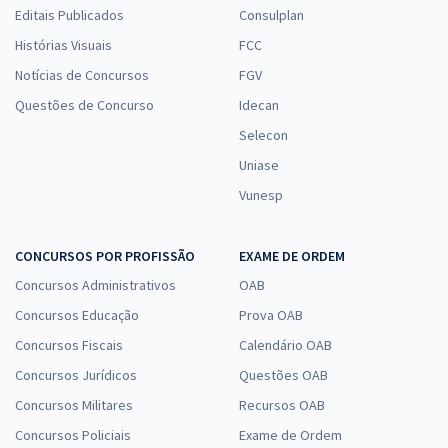
Editais Publicados
Consulplan
Histórias Visuais
FCC
Notícias de Concursos
FGV
Questões de Concurso
Idecan
Selecon
Uniase
Vunesp
CONCURSOS POR PROFISSÃO
EXAME DE ORDEM
Concursos Administrativos
OAB
Concursos Educação
Prova OAB
Concursos Fiscais
Calendário OAB
Concursos Jurídicos
Questões OAB
Concursos Militares
Recursos OAB
Concursos Policiais
Exame de Ordem