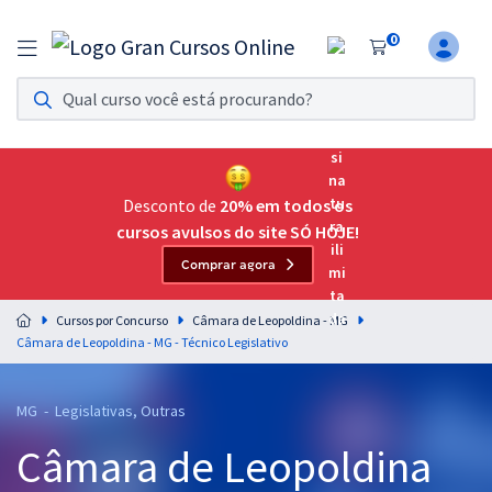
0
Assinatura Ilimitada 11
Acesso a todos os cursos. Teste grátis por 7 dias!
Assinatura OAB Até Passar
Acesso ilimitado a toda preparação para o Exame da
Desconto de
20% em todos os
Ordem, até você passar!
cursos avulsos do site SÓ HOJE!
Comprar agora
Residências Multiprofissionais
Preparação completa e intensiva para as principais
Cursos por Concurso
Câmara de Leopoldina - MG
residências em saúde do Brasil
Câmara de Leopoldina - MG - Técnico Legislativo
Concursos
MG - Legislativas, Outras
Assinatura Ilimitada
Câmara de Leopoldina
Cursos 20% OFF