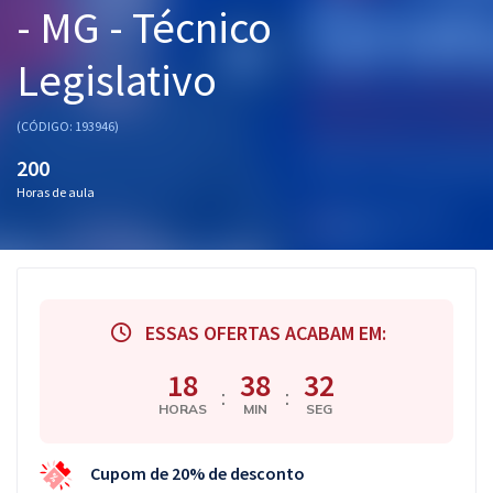
- MG - Técnico
Pós
Legislativo
Graduação
OAB
(CÓDIGO: 193946)
200
Mentorias
Horas de aula
Questões grátis
Conteúdo gratuito
Blog
ESSAS OFERTAS ACABAM EM:
Aprovados
18
38
31
:
:
HORAS
MIN
SEG
Atendimento
Cupom de 20% de desconto