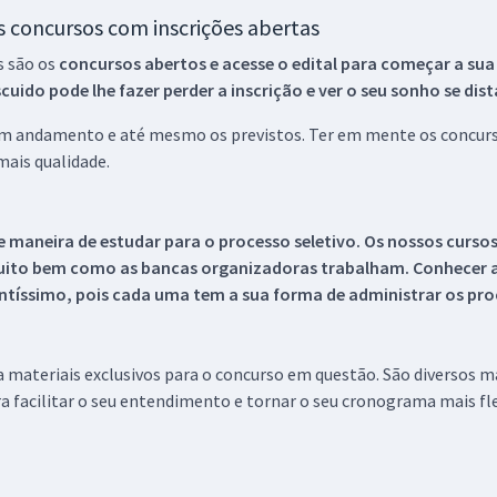
os concursos com inscrições abertas
s são os
concursos abertos e acesse o edital para começar a sua
ido pode lhe fazer perder a inscrição e ver o seu sonho se dis
 em andamento e até mesmo os previstos. Ter em mente os concurso
ais qualidade.
 maneira de estudar para o processo seletivo. Os nossos curso
uito bem como as bancas organizadoras trabalham. Conhecer a
tíssimo, pois cada uma tem a sua forma de administrar os proc
 a materiais exclusivos para o concurso em questão. São diversos 
a facilitar o seu entendimento e tornar o seu cronograma mais fle