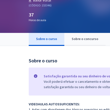
Baixar edital
Pós
(CÓDIGO: 153346)
37
Graduação
Horas de aula
OAB
Mentorias
Sobre o curso
Sobre o concurso
Questões grátis
Sobre o curso
Conteúdo gratuito
Blog
Satisfação garantida ou seu dinheiro de vo
Aprovados
Você poderá efetuar o cancelamento e obter 
satisfação garantida ou seu dinheiro de volta
Atendimento
VIDEOAULAS AUTOSSUFICIENTES:
1. Aulas com abordagem dos tópicos previstos no edita