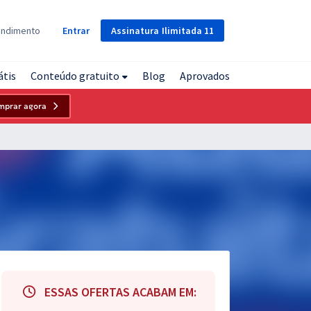
Assinatura
Ilimitada
11
endimento
Entrar
átis
Conteúdo gratuito
Blog
Aprovados
mprar agora
ESSAS OFERTAS ACABAM EM: