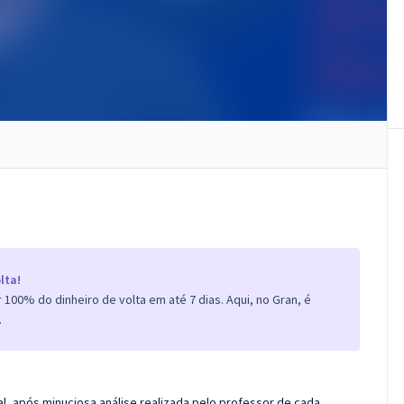
lta!
100% do dinheiro de volta em até 7 dias. Aqui, no Gran, é
.
l, após minuciosa análise realizada pelo professor de cada