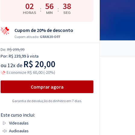
02
56
37
:
:
HORAS
MIN
SEG
Cupom de 20% de desconto
Cupom ativado:
GRAN20-OFF
De:
R$ 299,99
Por:
R$ 239,99
à vista
R$ 20,00
ou
12x de
Economize R$ 60,00 (-20%)
Comprar agora
Garantia de devolução do dinheiro em 7 dias.
Este curso inclui:
Videoaulas
Audioaulas