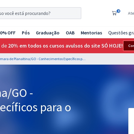
0
At
20% OFF
Pós
Graduação
OAB
Mentorias
Questões gr
 de
20% em todos os cursos avulsos do site SÓ HOJE!
Co
Câmara de Planaltina/GO - Conhecimentos Específicos para o cargo de Motorista
na/GO -
cíficos para o