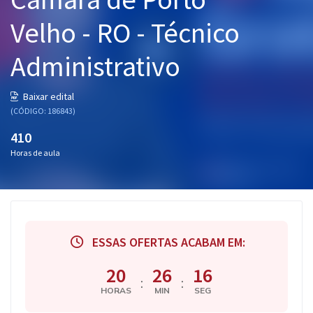
Pós
Velho - RO - Técnico
Graduação
Administrativo
OAB
Baixar edital
Mentorias
(CÓDIGO: 186843)
410
Questões grátis
Horas de aula
Conteúdo gratuito
Blog
Aprovados
ESSAS OFERTAS ACABAM EM:
Atendimento
20
26
15
:
:
HORAS
MIN
SEG