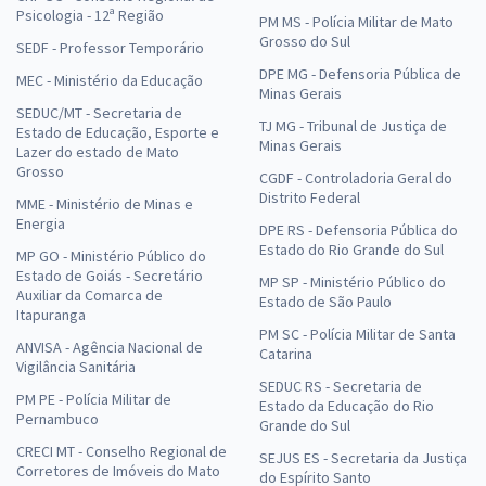
Psicologia - 12ª Região
PM MS - Polícia Militar de Mato
Grosso do Sul
SEDF - Professor Temporário
DPE MG - Defensoria Pública de
MEC - Ministério da Educação
Minas Gerais
SEDUC/MT - Secretaria de
TJ MG - Tribunal de Justiça de
Estado de Educação, Esporte e
Minas Gerais
Lazer do estado de Mato
Grosso
CGDF - Controladoria Geral do
Distrito Federal
MME - Ministério de Minas e
Energia
DPE RS - Defensoria Pública do
Estado do Rio Grande do Sul
MP GO - Ministério Público do
Estado de Goiás - Secretário
MP SP - Ministério Público do
Auxiliar da Comarca de
Estado de São Paulo
Itapuranga
PM SC - Polícia Militar de Santa
ANVISA - Agência Nacional de
Catarina
Vigilância Sanitária
SEDUC RS - Secretaria de
PM PE - Polícia Militar de
Estado da Educação do Rio
Pernambuco
Grande do Sul
CRECI MT - Conselho Regional de
SEJUS ES - Secretaria da Justiça
Corretores de Imóveis do Mato
do Espírito Santo