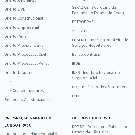
SEFAZ CE - Secretaria da
Direito Civil
Fazenda do Estado do Ceará
Direito Constitucional
PETROBRAS
Direito Empresarial
SEFAZ DF
Direito Penal
EBSERH - Empresa Brasileira de
Direito Previdenciário
Serviços Hospitalares
Direito Processual Civil
Banco do Brasil
Direito Processual Penal
IBGE
Direito Tributário
INSS - Instituto Nacional do
Seguro Social
Leis
PRF - Polícia Rodoviária Federal
Leis Complementares
PND
Remédios Constitucionais
PREPARAÇÃO A MÉDIO E A
OUTROS CONCURSOS
LONGO PRAZO
DPE SP - Defensoria Pública do
Estado de São Paulo
CRP SC - Conselho Regional de