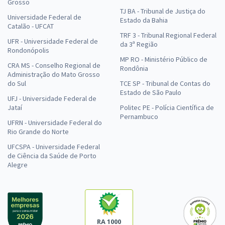
Grosso
TJ BA - Tribunal de Justiça do
Universidade Federal de
Estado da Bahia
Catalão - UFCAT
TRF 3 - Tribunal Regional Federal
UFR - Universidade Federal de
da 3ª Região
Rondonópolis
MP RO - Ministério Público de
CRA MS - Conselho Regional de
Rondônia
Administração do Mato Grosso
do Sul
TCE SP - Tribunal de Contas do
Estado de São Paulo
UFJ - Universidade Federal de
Jataí
Politec PE - Polícia Científica de
Pernambuco
UFRN - Universidade Federal do
Rio Grande do Norte
UFCSPA - Universidade Federal
de Ciência da Saúde de Porto
Alegre
RA 1000