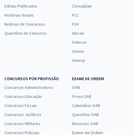
Editais Publicados
Consulplan
Histórias Visuais
FCC
Notícias de Concursos
FGV
Questões de Concurso
Idecan
Selecon
Uniase
Vunesp
CONCURSOS POR PROFISSÃO
EXAME DE ORDEM
Concursos Administrativos
OAB
Concursos Educação
Prova OAB
Concursos Fiscais
Calendário OAB
Concursos Jurídicos
Questões OAB
Concursos Militares
Recursos OAB
Concursos Policiais
Exame de Ordem