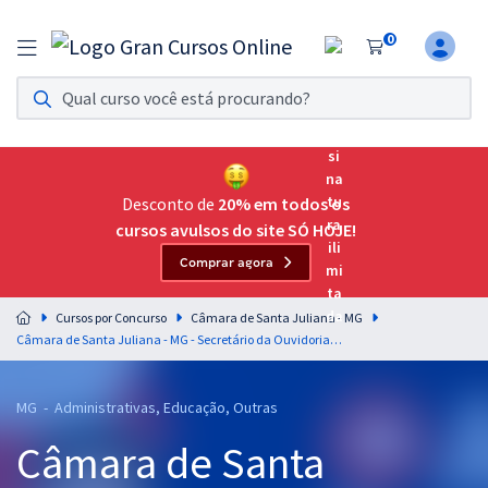
0
Assinatura Ilimitada 11
Acesso a todos os cursos. Teste grátis por 7 dias!
Assinatura OAB Até Passar
Acesso ilimitado a toda preparação para o Exame da
Desconto de
20% em todos os
Ordem, até você passar!
cursos avulsos do site SÓ HOJE!
Comprar agora
Residências Multiprofissionais
Preparação completa e intensiva para as principais
Cursos por Concurso
Câmara de Santa Juliana - MG
residências em saúde do Brasil
Câmara de Santa Juliana - MG - Secretário da Ouvidoria (Pós-Edital)
Concursos
MG - Administrativas, Educação, Outras
Assinatura Ilimitada
Câmara de Santa
Cursos 20% OFF