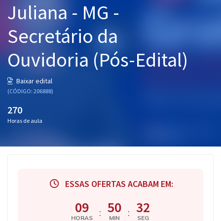
Juliana - MG -
Pós
Secretário da
Graduação
Ouvidoria (Pós-Edital)
OAB
Mentorias
Baixar edital
(CÓDIGO: 206888)
Questões grátis
270
Horas de aula
Conteúdo gratuito
Blog
Aprovados
ESSAS OFERTAS ACABAM EM:
Atendimento
09
50
31
:
:
HORAS
MIN
SEG