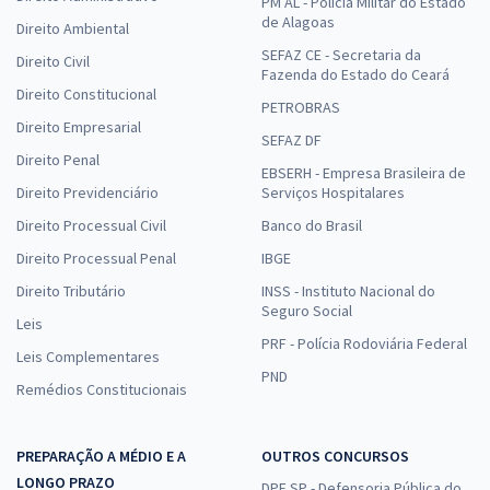
PM AL - Polícia Militar do Estado
de Alagoas
Direito Ambiental
SEFAZ CE - Secretaria da
Direito Civil
Fazenda do Estado do Ceará
Direito Constitucional
PETROBRAS
Direito Empresarial
SEFAZ DF
Direito Penal
EBSERH - Empresa Brasileira de
Direito Previdenciário
Serviços Hospitalares
Direito Processual Civil
Banco do Brasil
Direito Processual Penal
IBGE
Direito Tributário
INSS - Instituto Nacional do
Seguro Social
Leis
PRF - Polícia Rodoviária Federal
Leis Complementares
PND
Remédios Constitucionais
PREPARAÇÃO A MÉDIO E A
OUTROS CONCURSOS
LONGO PRAZO
DPE SP - Defensoria Pública do