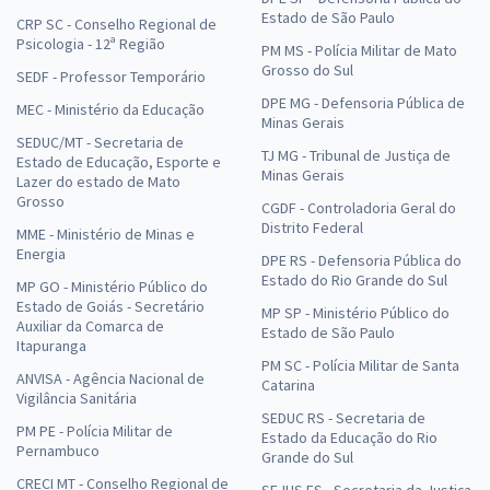
Estado de São Paulo
CRP SC - Conselho Regional de
Psicologia - 12ª Região
PM MS - Polícia Militar de Mato
Grosso do Sul
SEDF - Professor Temporário
DPE MG - Defensoria Pública de
MEC - Ministério da Educação
Minas Gerais
SEDUC/MT - Secretaria de
TJ MG - Tribunal de Justiça de
Estado de Educação, Esporte e
Minas Gerais
Lazer do estado de Mato
Grosso
CGDF - Controladoria Geral do
Distrito Federal
MME - Ministério de Minas e
Energia
DPE RS - Defensoria Pública do
Estado do Rio Grande do Sul
MP GO - Ministério Público do
Estado de Goiás - Secretário
MP SP - Ministério Público do
Auxiliar da Comarca de
Estado de São Paulo
Itapuranga
PM SC - Polícia Militar de Santa
ANVISA - Agência Nacional de
Catarina
Vigilância Sanitária
SEDUC RS - Secretaria de
PM PE - Polícia Militar de
Estado da Educação do Rio
Pernambuco
Grande do Sul
CRECI MT - Conselho Regional de
SEJUS ES - Secretaria da Justiça