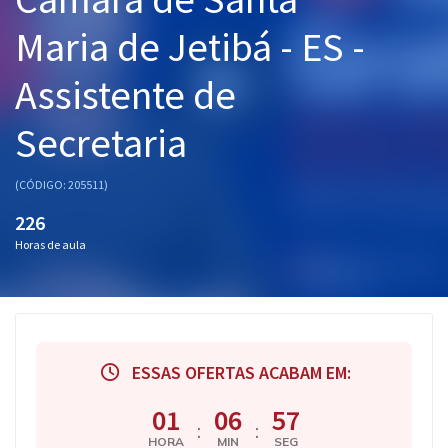
Pós
Maria de Jetibá - ES -
Graduação
Assistente de
OAB
Secretaria
Mentorias
(CÓDIGO: 205511)
Questões grátis
226
Horas de aula
Conteúdo gratuito
Blog
Aprovados
ESSAS OFERTAS ACABAM EM:
Atendimento
01
06
57
:
:
HORA
MIN
SEG