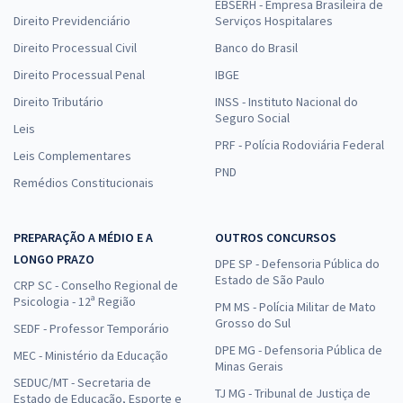
EBSERH - Empresa Brasileira de
Direito Previdenciário
Serviços Hospitalares
Direito Processual Civil
Banco do Brasil
Direito Processual Penal
IBGE
Direito Tributário
INSS - Instituto Nacional do
Seguro Social
Leis
PRF - Polícia Rodoviária Federal
Leis Complementares
PND
Remédios Constitucionais
PREPARAÇÃO A MÉDIO E A
OUTROS CONCURSOS
LONGO PRAZO
DPE SP - Defensoria Pública do
Estado de São Paulo
CRP SC - Conselho Regional de
Psicologia - 12ª Região
PM MS - Polícia Militar de Mato
Grosso do Sul
SEDF - Professor Temporário
DPE MG - Defensoria Pública de
MEC - Ministério da Educação
Minas Gerais
SEDUC/MT - Secretaria de
TJ MG - Tribunal de Justiça de
Estado de Educação, Esporte e