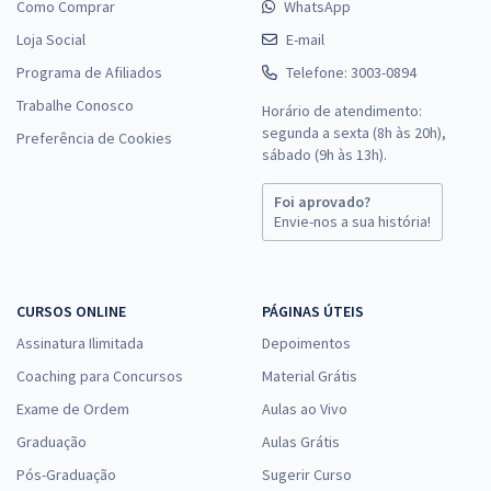
Como Comprar
WhatsApp
Loja Social
E-mail
Programa de Afiliados
Telefone: 3003-0894
Trabalhe Conosco
Horário de atendimento:
segunda a sexta (8h às 20h),
Preferência de Cookies
sábado (9h às 13h).
Foi aprovado?
Envie-nos a sua história!
CURSOS ONLINE
PÁGINAS ÚTEIS
Assinatura Ilimitada
Depoimentos
Coaching para Concursos
Material Grátis
Exame de Ordem
Aulas ao Vivo
Graduação
Aulas Grátis
Pós-Graduação
Sugerir Curso