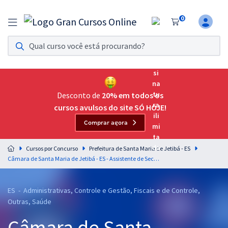
0
Assinatura Ilimitada 11
Acesso a todos os cursos. Teste grátis por 7 dias!
Assinatura OAB Até Passar
Acesso ilimitado a toda preparação para o Exame da
Desconto de
20% em todos os
Ordem, até você passar!
cursos avulsos do site SÓ HOJE!
Comprar agora
Residências Multiprofissionais
Preparação completa e intensiva para as principais
Cursos por Concurso
Prefeitura de Santa Maria de Jetibá - ES
residências em saúde do Brasil
Câmara de Santa Maria de Jetibá - ES - Assistente de Secretaria
Concursos
ES - Administrativas, Controle e Gestão, Fiscais e de Controle,
Assinatura Ilimitada
Outras, Saúde
Cursos 20% OFF
Câmara de Santa