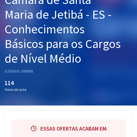
Pós
Maria de Jetibá - ES -
Graduação
Conhecimentos
OAB
Básicos para os Cargos
Mentorias
de Nível Médio
Questões grátis
(CÓDIGO: 205500)
Conteúdo gratuito
114
Blog
Horas de aula
Aprovados
Atendimento
ESSAS OFERTAS ACABAM EM: