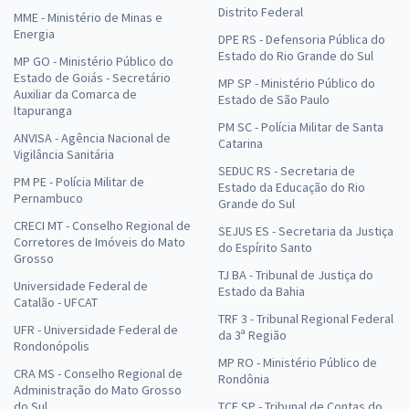
Distrito Federal
MME - Ministério de Minas e
Energia
DPE RS - Defensoria Pública do
Estado do Rio Grande do Sul
MP GO - Ministério Público do
Estado de Goiás - Secretário
MP SP - Ministério Público do
Auxiliar da Comarca de
Estado de São Paulo
Itapuranga
PM SC - Polícia Militar de Santa
ANVISA - Agência Nacional de
Catarina
Vigilância Sanitária
SEDUC RS - Secretaria de
PM PE - Polícia Militar de
Estado da Educação do Rio
Pernambuco
Grande do Sul
CRECI MT - Conselho Regional de
SEJUS ES - Secretaria da Justiça
Corretores de Imóveis do Mato
do Espírito Santo
Grosso
TJ BA - Tribunal de Justiça do
Universidade Federal de
Estado da Bahia
Catalão - UFCAT
TRF 3 - Tribunal Regional Federal
UFR - Universidade Federal de
da 3ª Região
Rondonópolis
MP RO - Ministério Público de
CRA MS - Conselho Regional de
Rondônia
Administração do Mato Grosso
do Sul
TCE SP - Tribunal de Contas do