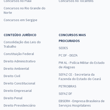
Concursos no Piauí
Concursos no Tocantins
Concursos no Rio Grande do
Norte
Concursos em Sergipe
CONTEÚDO JURÍDICO
CONCURSOS MAIS
PROCURADOS
Consolidação das Leis do
Trabalho
SEDES
Constituição Federal
PC DF - DELTA
Direito Administrativo
PM AL - Polícia Militar do Estado
de Alagoas
Direito Ambiental
SEFAZ CE - Secretaria da
Direito Civil
Fazenda do Estado do Ceará
Direito Constitucional
PETROBRAS
Direito Empresarial
SEFAZ DF
Direito Penal
EBSERH - Empresa Brasileira de
Direito Previdenciário
Serviços Hospitalares