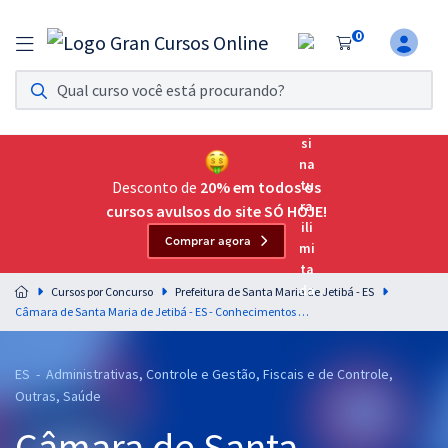
0
Assinatura Ilimitada 11
Acesso a todos os cursos. Teste grátis por 7 dias!
Assinatura OAB Até Passar
Acesso ilimitado a toda preparação para o Exame da
Desconto de
20% em todos os
Ordem, até você passar!
cursos avulsos do site SÓ HOJE!
Comprar agora
Residências Multiprofissionais
Preparação completa e intensiva para as principais
Cursos por Concurso
Prefeitura de Santa Maria de Jetibá - ES
residências em saúde do Brasil
Câmara de Santa Maria de Jetibá - ES - Conhecimentos Básicos para os Cargos de Nível Médio
Concursos
ES - Administrativas, Controle e Gestão, Fiscais e de Controle,
Assinatura Ilimitada
Outras, Saúde
Cursos 20% OFF
Câmara de Santa