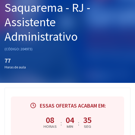
Saquarema - RJ -
Pós
Assistente
Graduação
Administrativo
OAB
Mentorias
(CÓDIGO: 204973)
77
Questões grátis
Horas de aula
Conteúdo gratuito
Blog
Aprovados
ESSAS OFERTAS ACABAM EM:
Atendimento
08
04
34
:
:
HORAS
MIN
SEG