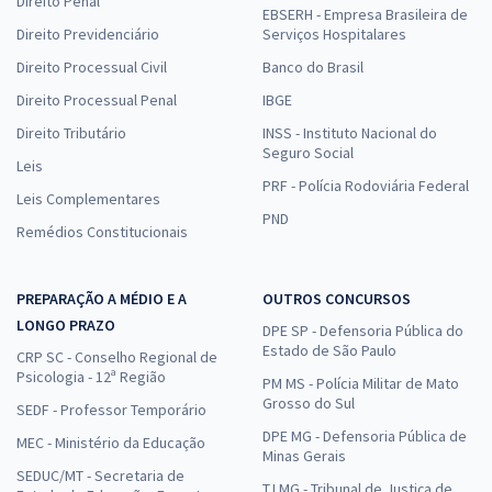
Direito Penal
EBSERH - Empresa Brasileira de
Direito Previdenciário
Serviços Hospitalares
Direito Processual Civil
Banco do Brasil
Direito Processual Penal
IBGE
Direito Tributário
INSS - Instituto Nacional do
Seguro Social
Leis
PRF - Polícia Rodoviária Federal
Leis Complementares
PND
Remédios Constitucionais
PREPARAÇÃO A MÉDIO E A
OUTROS CONCURSOS
LONGO PRAZO
DPE SP - Defensoria Pública do
Estado de São Paulo
CRP SC - Conselho Regional de
Psicologia - 12ª Região
PM MS - Polícia Militar de Mato
Grosso do Sul
SEDF - Professor Temporário
DPE MG - Defensoria Pública de
MEC - Ministério da Educação
Minas Gerais
SEDUC/MT - Secretaria de
TJ MG - Tribunal de Justiça de