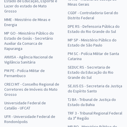
Estado de Educação, Esporte e
Minas Gerais
Lazer do estado de Mato
Grosso
CGDF - Controladoria Geral do
Distrito Federal
MME - Ministério de Minas e
Energia
DPE RS - Defensoria Pública do
Estado do Rio Grande do Sul
MP GO - Ministério Público do
Estado de Goiás - Secretário
MP SP - Ministério Público do
Auxiliar da Comarca de
Estado de São Paulo
Itapuranga
PM SC - Polícia Militar de Santa
ANVISA - Agência Nacional de
Catarina
Vigilância Sanitária
SEDUC RS - Secretaria de
PM PE - Polícia Militar de
Estado da Educação do Rio
Pernambuco
Grande do Sul
CRECI MT - Conselho Regional de
SEJUS ES - Secretaria da Justiça
Corretores de Imóveis do Mato
do Espírito Santo
Grosso
TJ BA - Tribunal de Justiça do
Universidade Federal de
Estado da Bahia
Catalão - UFCAT
TRF 3 - Tribunal Regional Federal
UFR - Universidade Federal de
da 3ª Região
Rondonópolis
MP RO - Ministério Público de