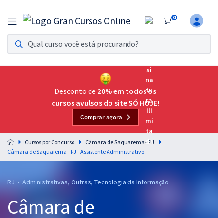
0
Assinatura Ilimitada 11
Acesso a todos os cursos. Teste grátis por 7 dias!
Assinatura OAB Até Passar
Acesso ilimitado a toda preparação para o Exame da
Desconto de
20% em todos os
Ordem, até você passar!
cursos avulsos do site SÓ HOJE!
Comprar agora
Residências Multiprofissionais
Preparação completa e intensiva para as principais
Cursos por Concurso
Câmara de Saquarema - RJ
residências em saúde do Brasil
Câmara de Saquarema - RJ - Assistente Administrativo
Concursos
RJ - Administrativas, Outras, Tecnologia da Informação
Assinatura Ilimitada
Câmara de
Cursos 20% OFF