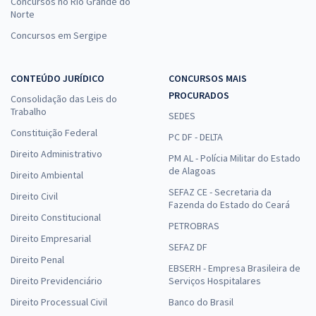
Concursos no Rio Grande do
Norte
Concursos em Sergipe
CONTEÚDO JURÍDICO
CONCURSOS MAIS
PROCURADOS
Consolidação das Leis do
Trabalho
SEDES
Constituição Federal
PC DF - DELTA
Direito Administrativo
PM AL - Polícia Militar do Estado
de Alagoas
Direito Ambiental
SEFAZ CE - Secretaria da
Direito Civil
Fazenda do Estado do Ceará
Direito Constitucional
PETROBRAS
Direito Empresarial
SEFAZ DF
Direito Penal
EBSERH - Empresa Brasileira de
Direito Previdenciário
Serviços Hospitalares
Direito Processual Civil
Banco do Brasil