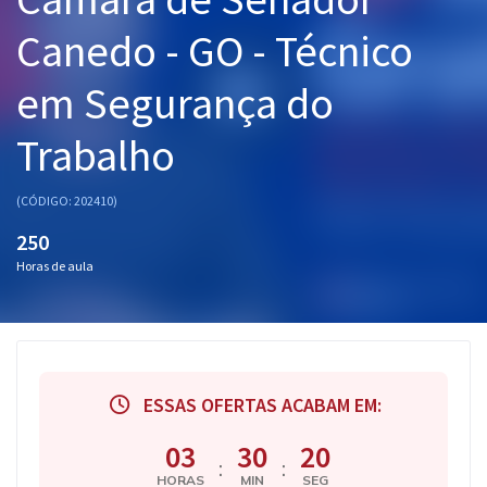
Pós
Canedo - GO - Técnico
Graduação
em Segurança do
OAB
Trabalho
Mentorias
(CÓDIGO: 202410)
Questões grátis
250
Horas de aula
Conteúdo gratuito
Blog
Aprovados
ESSAS OFERTAS ACABAM EM:
Atendimento
03
30
20
:
:
HORAS
MIN
SEG