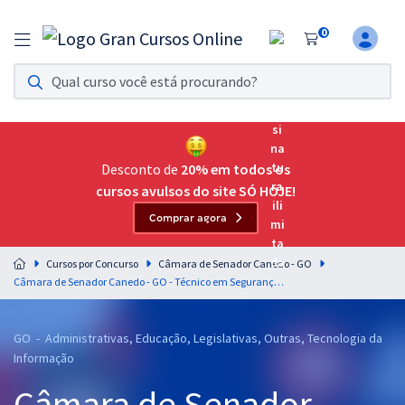
0
Assinatura Ilimitada 11
Acesso a todos os cursos. Teste grátis por 7 dias!
Assinatura OAB Até Passar
Acesso ilimitado a toda preparação para o Exame da
Desconto de
20% em todos os
Ordem, até você passar!
cursos avulsos do site SÓ HOJE!
Comprar agora
Residências Multiprofissionais
Preparação completa e intensiva para as principais
Cursos por Concurso
Câmara de Senador Canedo - GO
residências em saúde do Brasil
Câmara de Senador Canedo - GO - Técnico em Segurança do Trabalho
Concursos
GO - Administrativas, Educação, Legislativas, Outras, Tecnologia da
Assinatura Ilimitada
Informação
Cursos 20% OFF
Câmara de Senador