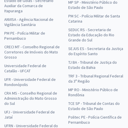
Estado de Goiás - Secretário
MP SP - Ministério Público do
Auxiliar da Comarca de
Estado de São Paulo
Itapuranga
PM SC - Polícia Militar de Santa
ANVISA - Agência Nacional de
Catarina
Vigilância Sanitária
SEDUC RS - Secretaria de
PM PE - Polícia Militar de
Estado da Educação do Rio
Pernambuco
Grande do Sul
CRECI MT - Conselho Regional de
SEJUS ES - Secretaria da Justiça
Corretores de Imóveis do Mato
do Espírito Santo
Grosso
TJ BA - Tribunal de Justiça do
Universidade Federal de
Estado da Bahia
Catalão - UFCAT
TRF 3 - Tribunal Regional Federal
UFR - Universidade Federal de
da 3ª Região
Rondonópolis
MP RO - Ministério Público de
CRA MS - Conselho Regional de
Rondônia
Administração do Mato Grosso
do Sul
TCE SP - Tribunal de Contas do
Estado de São Paulo
UFJ - Universidade Federal de
Jataí
Politec PE - Polícia Científica de
Pernambuco
UFRN - Universidade Federal do