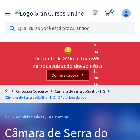
0
Assinatura Ilimitada 11
Acesso a todos os cursos. Teste grátis por 7 dias!
Assinatura OAB Até Passar
Acesso ilimitado a toda preparação para o Exame da
Desconto de
20% em todos os
Ordem, até você passar!
cursos avulsos do site SÓ HOJE!
Comprar agora
Residências Multiprofissionais
Preparação completa e intensiva para as principais
Cursos por Concurso
Câmara de Serra do Salitre - MG
residências em saúde do Brasil
Câmara de Serra do Salitre - MG - Oficial Legislativo
Concursos
MG - Administrativas, Legislativas
Assinatura Ilimitada
Câmara de Serra do
Cursos 20% OFF