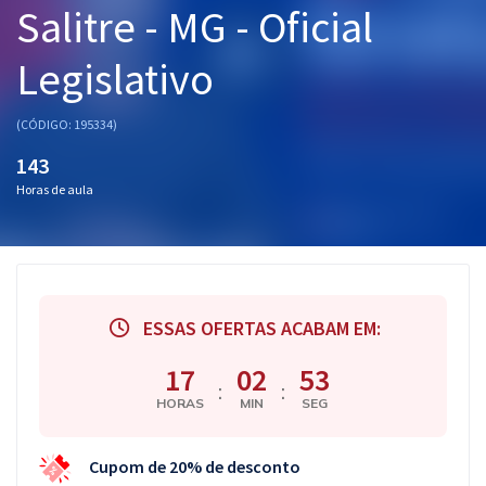
Salitre - MG - Oficial
Pós
Legislativo
Graduação
OAB
(CÓDIGO: 195334)
143
Mentorias
Horas de aula
Questões grátis
Conteúdo gratuito
Blog
ESSAS OFERTAS ACABAM EM:
Aprovados
17
02
52
:
:
HORAS
MIN
SEG
Atendimento
Cupom de 20% de desconto