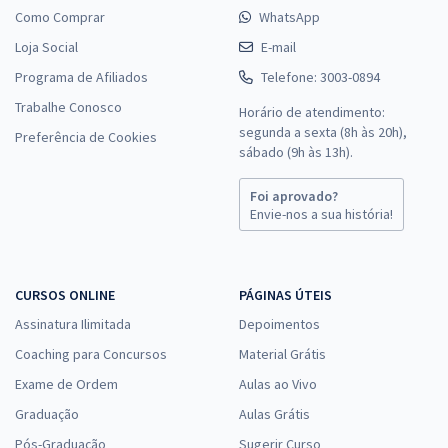
Como Comprar
WhatsApp
Loja Social
E-mail
Programa de Afiliados
Telefone: 3003-0894
Trabalhe Conosco
Horário de atendimento:
segunda a sexta (8h às 20h),
Preferência de Cookies
sábado (9h às 13h).
Foi aprovado?
Envie-nos a sua história!
CURSOS ONLINE
PÁGINAS ÚTEIS
Assinatura Ilimitada
Depoimentos
Coaching para Concursos
Material Grátis
Exame de Ordem
Aulas ao Vivo
Graduação
Aulas Grátis
Pós-Graduação
Sugerir Curso