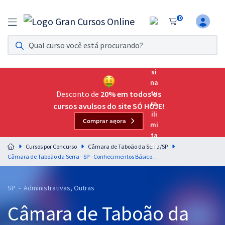
0
Assinatura Ilimitada 11
Acesso a todos os cursos. Teste grátis por 7 dias!
Assinatura OAB Até Passar
Acesso ilimitado a toda preparação para o Exame da
Desconto de
20% em todos os
Ordem, até você passar!
cursos avulsos do site SÓ HOJE!
Comprar agora
Residências Multiprofissionais
Preparação completa e intensiva para as principais
Cursos por Concurso
Câmara de Taboão da Serra/SP
residências em saúde do Brasil
Câmara de Taboão da Serra - SP - Conhecimentos Básicos Comuns para os Cargos de Nível Médio com a Equipe Gran
Concursos
SP - Administrativas, Outras
Assinatura Ilimitada
Câmara de Taboão da
Cursos 20% OFF