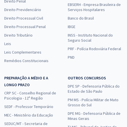
Direito Penal
EBSERH - Empresa Brasileira de
Direito Previdenciário
Serviços Hospitalares
Direito Processual Civil
Banco do Brasil
Direito Processual Penal
IBGE
Direito Tributário
INSS - Instituto Nacional do
Seguro Social
Leis
PRF - Polícia Rodoviária Federal
Leis Complementares
PND
Remédios Constitucionais
PREPARAÇÃO A MÉDIO E A
OUTROS CONCURSOS
LONGO PRAZO
DPE SP - Defensoria Pública do
Estado de São Paulo
CRP SC - Conselho Regional de
Psicologia - 12ª Região
PM MS - Polícia Militar de Mato
Grosso do Sul
SEDF - Professor Temporário
DPE MG - Defensoria Pública de
MEC - Ministério da Educação
Minas Gerais
SEDUC/MT - Secretaria de