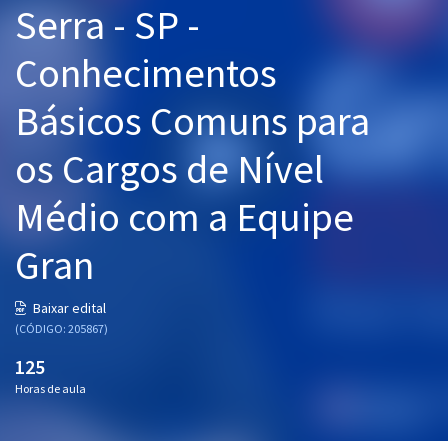
Serra - SP -
Pós
Conhecimentos
Graduação
Básicos Comuns para
OAB
os Cargos de Nível
Mentorias
Médio com a Equipe
Questões grátis
Conteúdo gratuito
Gran
Blog
Baixar edital
Aprovados
(CÓDIGO: 205867)
125
Atendimento
Horas de aula