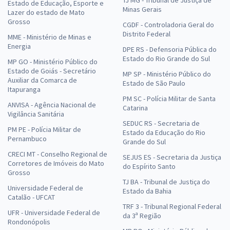
TJ MG - Tribunal de Justiça de
Estado de Educação, Esporte e
Minas Gerais
Lazer do estado de Mato
Grosso
CGDF - Controladoria Geral do
Distrito Federal
MME - Ministério de Minas e
Energia
DPE RS - Defensoria Pública do
Estado do Rio Grande do Sul
MP GO - Ministério Público do
Estado de Goiás - Secretário
MP SP - Ministério Público do
Auxiliar da Comarca de
Estado de São Paulo
Itapuranga
PM SC - Polícia Militar de Santa
ANVISA - Agência Nacional de
Catarina
Vigilância Sanitária
SEDUC RS - Secretaria de
PM PE - Polícia Militar de
Estado da Educação do Rio
Pernambuco
Grande do Sul
CRECI MT - Conselho Regional de
SEJUS ES - Secretaria da Justiça
Corretores de Imóveis do Mato
do Espírito Santo
Grosso
TJ BA - Tribunal de Justiça do
Universidade Federal de
Estado da Bahia
Catalão - UFCAT
TRF 3 - Tribunal Regional Federal
UFR - Universidade Federal de
da 3ª Região
Rondonópolis