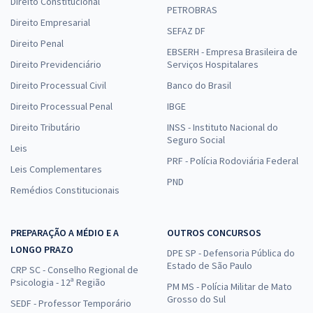
Direito Constitucional
PETROBRAS
Direito Empresarial
SEFAZ DF
Direito Penal
EBSERH - Empresa Brasileira de
Direito Previdenciário
Serviços Hospitalares
Direito Processual Civil
Banco do Brasil
Direito Processual Penal
IBGE
Direito Tributário
INSS - Instituto Nacional do
Seguro Social
Leis
PRF - Polícia Rodoviária Federal
Leis Complementares
PND
Remédios Constitucionais
PREPARAÇÃO A MÉDIO E A
OUTROS CONCURSOS
LONGO PRAZO
DPE SP - Defensoria Pública do
Estado de São Paulo
CRP SC - Conselho Regional de
Psicologia - 12ª Região
PM MS - Polícia Militar de Mato
Grosso do Sul
SEDF - Professor Temporário