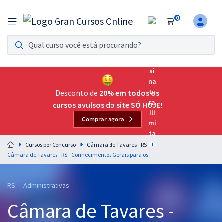
0
Assinatura Ilimitada 11
Acesso a todos os cursos. Teste grátis por 7 dias!
Assinatura OAB Até Passar
Acesso ilimitado a toda preparação para o Exame da
Desconto de
20% em todos os
Ordem, até você passar!
cursos avulsos do site SÓ HOJE!
Comprar agora
Residências Multiprofissionais
Preparação completa e intensiva para as principais
Cursos por Concurso
Câmara de Tavares - RS
residências em saúde do Brasil
Câmara de Tavares - RS - Conhecimentos Gerais para os Cargos de Nível Médio
Concursos
RS - Administrativas
Assinatura Ilimitada
Câmara de Tavares -
Cursos 20% OFF