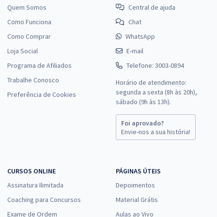
Quem Somos
Central de ajuda
Como Funciona
Chat
Como Comprar
WhatsApp
Loja Social
E-mail
Programa de Afiliados
Telefone: 3003-0894
Trabalhe Conosco
Horário de atendimento:
segunda a sexta (8h às 20h),
Preferência de Cookies
sábado (9h às 13h).
Foi aprovado?
Envie-nos a sua história!
CURSOS ONLINE
PÁGINAS ÚTEIS
Assinatura Ilimitada
Depoimentos
Coaching para Concursos
Material Grátis
Exame de Ordem
Aulas ao Vivo