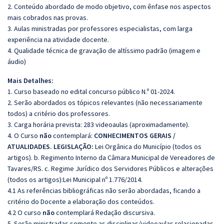
2. Conteúdo abordado de modo objetivo, com ênfase nos aspectos
mais cobrados nas provas.
3. Aulas ministradas por professores especialistas, com larga
experiência na atividade docente.
4. Qualidade técnica de gravação de altíssimo padrão (imagem e
áudio)
Mais Detalhes:
1. Curso baseado no edital concurso público N.º 01-2024.
2. Serão abordados os tópicos relevantes (não necessariamente
todos) a critério dos professores.
3. Carga horária prevista: 283 videoaulas (aproximadamente).
4. O Curso
não
contemplará:
CONHECIMENTOS GERAIS /
ATUALIDADES.
LEGISLAÇÃO:
Lei Orgânica do Município (todos os
artigos). b. Regimento Interno da Câmara Municipal de Vereadores de
Tavares/RS. c. Regime Jurídico dos Servidores Públicos e alterações
(todos os artigos):Lei Municipal nº 1.776/2014.
4.1 As referências bibliográficas não serão abordadas, ficando a
critério do Docente a elaboração dos conteúdos.
4.2 O curso
não
contemplará Redação discursiva.
5. Serão ministradas somente as disciplinas/videoaulas relacionadas