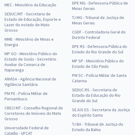
DPE MG - Defensoria Pública de
MEC - Ministério da Educação
Minas Gerais
SEDUC/MT - Secretaria de
TJ MG - Tribunal de Justiça de
Estado de Educação, Esporte e
Minas Gerais
Lazer do estado de Mato
Grosso
CGDF - Controladoria Geral do
Distrito Federal
MME - Ministério de Minas e
Energia
DPE RS - Defensoria Pública do
Estado do Rio Grande do Sul
MP GO - Ministério Público do
Estado de Goiás - Secretário
MP SP - Ministério Público do
Auxiliar da Comarca de
Estado de São Paulo
Itapuranga
PM SC - Polícia Militar de Santa
ANVISA - Agência Nacional de
Catarina
Vigilância Sanitária
SEDUC RS - Secretaria de
PM PE - Polícia Militar de
Estado da Educação do Rio
Pernambuco
Grande do Sul
CRECI MT - Conselho Regional de
SEJUS ES - Secretaria da Justiça
Corretores de Imóveis do Mato
do Espírito Santo
Grosso
TJ BA - Tribunal de Justiça do
Universidade Federal de
Estado da Bahia
Catalão - UFCAT