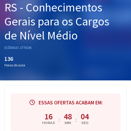
RS - Conhecimentos
Pós
Gerais para os Cargos
Graduação
de Nível Médio
OAB
Mentorias
(CÓDIGO: 177614)
136
Questões grátis
Horas de aula
Conteúdo gratuito
Blog
Aprovados
ESSAS OFERTAS ACABAM EM:
Atendimento
16
48
03
:
:
HORAS
MIN
SEG