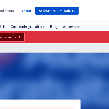
Assinatura
Ilimitada
11
endimento
Entrar
átis
Conteúdo gratuito
Blog
Aprovados
mprar agora