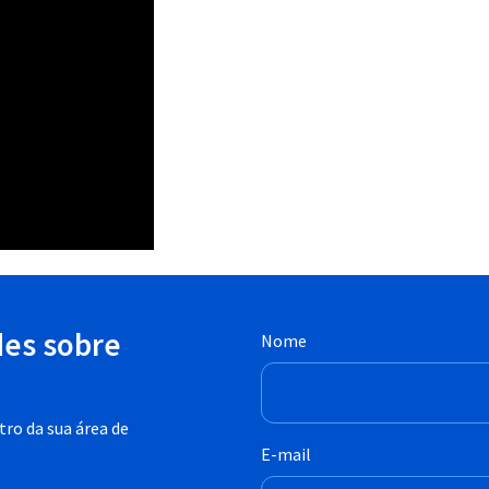
des sobre
Nome
ro da sua área de
E-mail