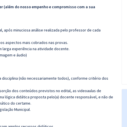
ecer (além do nosso empenho e compromisso com a sua
l, após minuciosa análise realizada pelo professor de cada
os aspectos mais cobrados nas provas.
m larga experiência na atividade docente.
(imagem e áudio)
 disciplina (não necessariamente todos), conforme critério dos
bsorção dos conteúdos previstos no edital, as videoaulas de
a lógica didática proposta pelo(a) docente responsável, e não de
ático do certame.
islação Municipal.
 com amplos recursos didáticos.