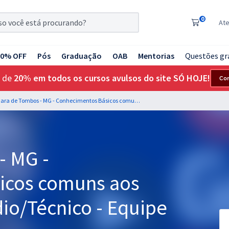
0
At
20% OFF
Pós
Graduação
OAB
Mentorias
Questões gr
 de
20% em todos os cursos avulsos do site SÓ HOJE!
Co
Câmara de Tombos - MG - Conhecimentos Básicos comuns aos cargos de Nível Médio/Técnico - Equipe Gran (Pós-Edital)
- MG -
icos comuns aos
io/Técnico - Equipe