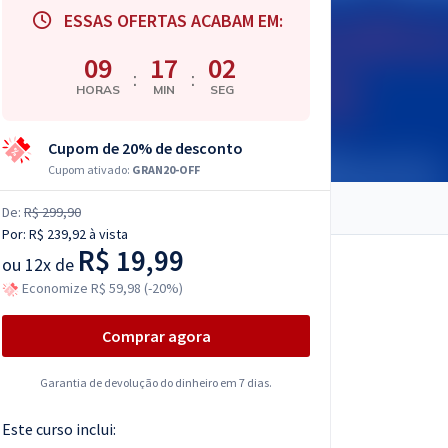
ESSAS OFERTAS ACABAM EM:
09
17
01
:
:
HORAS
MIN
SEG
Cupom de 20% de desconto
Cupom ativado:
GRAN20-OFF
De:
R$ 299,90
Por:
R$ 239,92
à vista
R$ 19,99
ou
12x de
Economize R$ 59,98 (-20%)
Comprar agora
Garantia de devolução do dinheiro em 7 dias.
Este curso inclui: