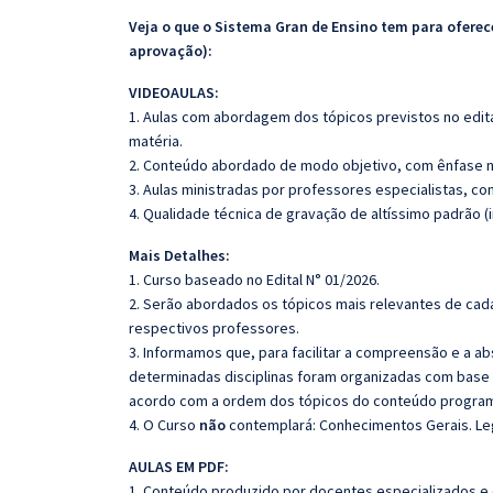
Veja o que o Sistema Gran de Ensino tem para ofer
aprovação):
VIDEOAULAS:
1. Aulas com abordagem dos tópicos previstos no edita
matéria.
2. Conteúdo abordado de modo objetivo, com ênfase n
3. Aulas ministradas por professores especialistas, co
4. Qualidade técnica de gravação de altíssimo padrão 
Mais Detalhes:
1. Curso baseado no Edital N° 01/2026.
2. Serão abordados os tópicos mais relevantes de cada
respectivos professores.
3. Informamos que, para facilitar a compreensão e a a
determinadas disciplinas foram organizadas com base n
acordo com a ordem dos tópicos do conteúdo program
4. O Curso
não
contemplará: Conhecimentos Gerais. Leg
AULAS EM PDF:
1. Conteúdo produzido por docentes especializados e