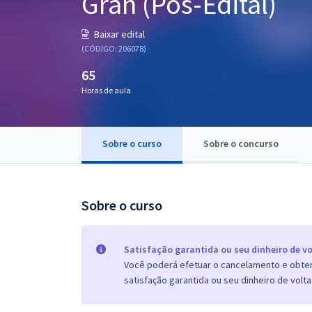
Gran (Pós-Edital)
Pós
Baixar edital
Graduação
(CÓDIGO: 206078)
65
OAB
Horas de aula
Mentorias
Sobre o curso
Sobre o concurso
Questões grátis
Conteúdo gratuito
Blog
Sobre o curso
Aprovados
Satisfação garantida ou seu dinheiro de vo
Você poderá efetuar o cancelamento e obter 
Atendimento
satisfação garantida ou seu dinheiro de volta