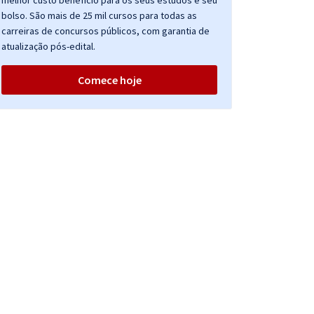
melhor custo benefício para os seus estudos e seu
bolso. São mais de 25 mil cursos para todas as
carreiras de concursos públicos, com garantia de
atualização pós-edital.
Comece hoje