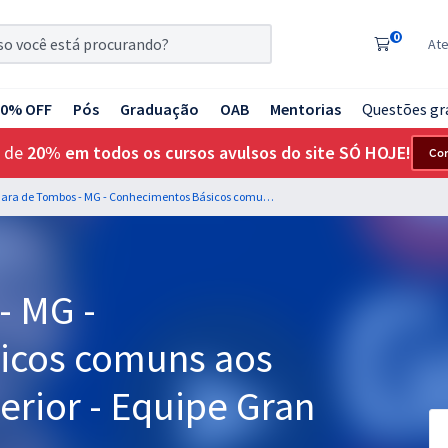
0
At
20% OFF
Pós
Graduação
OAB
Mentorias
Questões gr
 de
20% em todos os cursos avulsos do site SÓ HOJE!
Co
Câmara de Tombos - MG - Conhecimentos Básicos comuns aos cargos de Nível Superior - Equipe Gran (Pós-Edital)
- MG -
icos comuns aos
erior - Equipe Gran