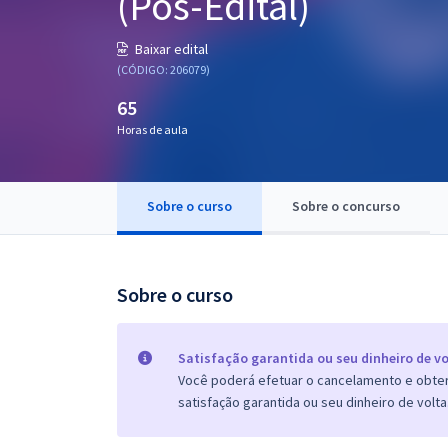
(Pós-Edital)
Pós
Baixar edital
Graduação
(CÓDIGO: 206079)
65
OAB
Horas de aula
Mentorias
Sobre o curso
Sobre o concurso
Questões grátis
Conteúdo gratuito
Blog
Sobre o curso
Aprovados
Satisfação garantida ou seu dinheiro de vo
Você poderá efetuar o cancelamento e obter 
Atendimento
satisfação garantida ou seu dinheiro de volta