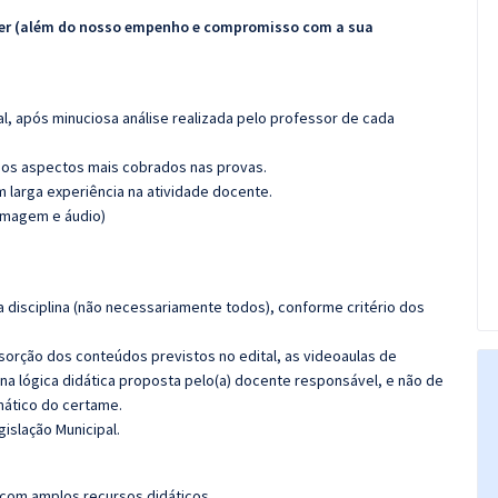
ecer (além do nosso empenho e compromisso com a sua
l, após minuciosa análise realizada pelo professor de cada
os aspectos mais cobrados nas provas.
m larga experiência na atividade docente.
(imagem e áudio)
 disciplina (não necessariamente todos), conforme critério dos
bsorção dos conteúdos previstos no edital, as videoaulas de
a lógica didática proposta pelo(a) docente responsável, e não de
ático do certame.
islação Municipal.
 com amplos recursos didáticos.