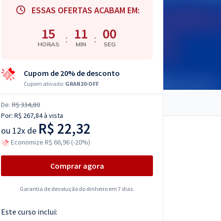
ESSAS OFERTAS ACABAM EM:
15
10
59
:
:
HORAS
MIN
SEG
Cupom de 20% de desconto
Cupom ativado:
GRAN20-OFF
De:
R$ 334,80
Por:
R$ 267,84
à vista
R$ 22,32
ou
12x de
Economize R$ 66,96 (-20%)
Comprar agora
Garantia de devolução do dinheiro em 7 dias.
Este curso inclui: