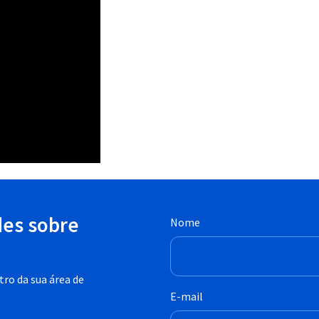
des sobre
Nome
ro da sua área de
E-mail