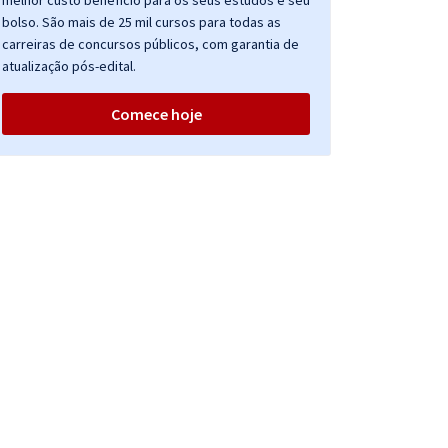
melhor custo benefício para os seus estudos e seu
bolso. São mais de 25 mil cursos para todas as
carreiras de concursos públicos, com garantia de
atualização pós-edital.
Comece hoje