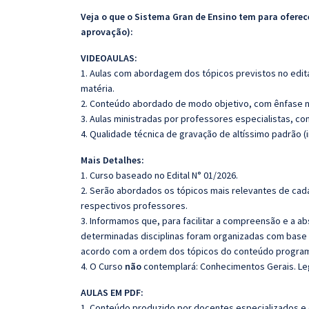
Veja o que o Sistema Gran de Ensino tem para ofer
aprovação):
VIDEOAULAS:
1. Aulas com abordagem dos tópicos previstos no edita
matéria.
2. Conteúdo abordado de modo objetivo, com ênfase n
3. Aulas ministradas por professores especialistas, co
4. Qualidade técnica de gravação de altíssimo padrão 
Mais Detalhes:
1. Curso baseado no Edital N° 01/2026.
2. Serão abordados os tópicos mais relevantes de cada
respectivos professores.
3. Informamos que, para facilitar a compreensão e a a
determinadas disciplinas foram organizadas com base n
acordo com a ordem dos tópicos do conteúdo program
4. O Curso
não
contemplará: Conhecimentos Gerais. Leg
AULAS EM PDF:
1. Conteúdo produzido por docentes especializados e