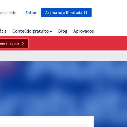
Assinatura
Ilimitada
11
endimento
Entrar
átis
Conteúdo gratuito
Blog
Aprovados
mprar agora