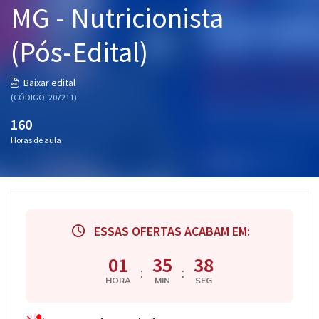
MG - Nutricionista
Pós
(Pós-Edital)
Graduação
OAB
Baixar edital
(CÓDIGO: 207211)
Mentorias
160
Horas de aula
Questões grátis
Conteúdo gratuito
Blog
ESSAS OFERTAS ACABAM EM:
Aprovados
01
35
37
:
:
Atendimento
HORA
MIN
SEG