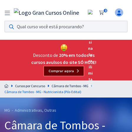
0
Assinatura Ilimitada 11
Acesso a todos os cursos. Teste grátis por 7 dias!
Assinatura OAB Até Passar
Acesso ilimitado a toda preparação para o Exame da
Desconto de
20% em todos os
Ordem, até você passar!
cursos avulsos do site SÓ HOJE!
Comprar agora
Residências Multiprofissionais
Preparação completa e intensiva para as principais
Cursos por Concurso
Câmara de Tombos - MG
residências em saúde do Brasil
Câmara de Tombos - MG - Nutricionista (Pós-Edital)
Concursos
MG - Administrativas, Outras
Assinatura Ilimitada
Câmara de Tombos -
Cursos 20% OFF