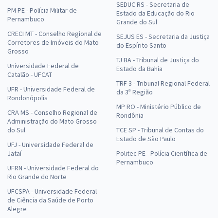
SEDUC RS - Secretaria de
PM PE - Polícia Militar de
Estado da Educação do Rio
Pernambuco
Grande do Sul
CRECI MT - Conselho Regional de
SEJUS ES - Secretaria da Justiça
Corretores de Imóveis do Mato
do Espírito Santo
Grosso
TJ BA - Tribunal de Justiça do
Universidade Federal de
Estado da Bahia
Catalão - UFCAT
TRF 3 - Tribunal Regional Federal
UFR - Universidade Federal de
da 3ª Região
Rondonópolis
MP RO - Ministério Público de
CRA MS - Conselho Regional de
Rondônia
Administração do Mato Grosso
do Sul
TCE SP - Tribunal de Contas do
Estado de São Paulo
UFJ - Universidade Federal de
Jataí
Politec PE - Polícia Científica de
Pernambuco
UFRN - Universidade Federal do
Rio Grande do Norte
UFCSPA - Universidade Federal
de Ciência da Saúde de Porto
Alegre