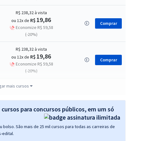
R$ 238,32
à vista
19,86
R$
ou 12x de
Comprar
Economize R$ 59,58
(-20%)
R$ 238,32
à vista
19,86
R$
ou 12x de
Comprar
Economize R$ 59,58
(-20%)
R$ 358,32
à vista
gar mais cursos
29,86
R$
ou 12x de
Comprar
Economize R$ 89,58
(-20%)
s cursos para concursos públicos, em um só
 bolso. São mais de 25 mil cursos para todas as carreiras de
-edital.