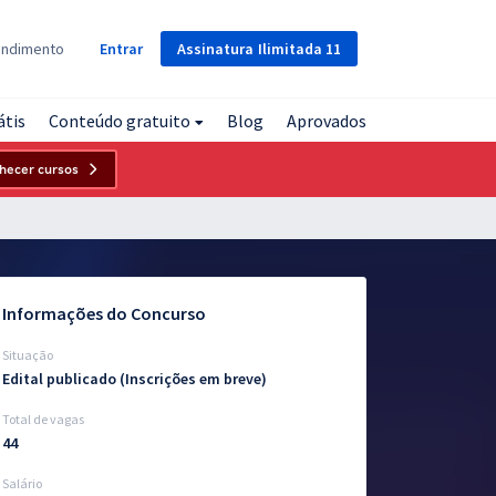
Assinatura
Ilimitada
11
endimento
Entrar
átis
Conteúdo gratuito
Blog
Aprovados
hecer cursos
Informações do Concurso
Situação
Edital publicado (Inscrições em breve)
Total de vagas
44
Salário