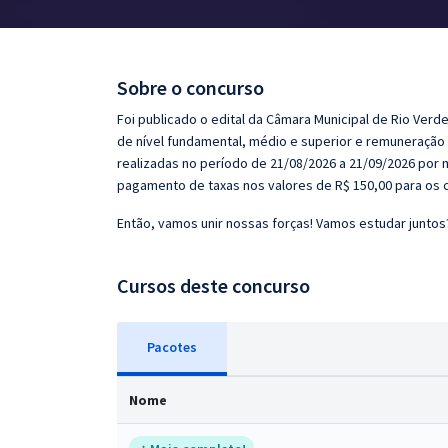
Pós
Graduação
Sobre o concurso
OAB
Foi publicado o edital da Câmara Municipal de Rio Verd
de nível fundamental, médio e superior e remuneração i
Mentorias
realizadas no período de 21/08/2026 a 21/09/2026 por 
pagamento de taxas nos valores de R$ 150,00 para os c
Questões grátis
Então, vamos unir nossas forças! Vamos estudar juntos
Conteúdo gratuito
Cursos deste concurso
Blog
Aprovados
Pacotes
Atendimento
Nome