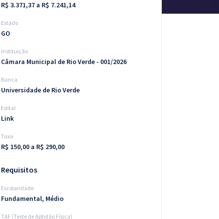
R$ 3.371,37 a R$ 7.241,14
Estado
GO
Instituição
Câmara Municipal de Rio Verde - 001/2026
Banca
Universidade de Rio Verde
Edital
Link
Taxa
R$ 150,00 a R$ 290,00
Requisitos
Escolaridade
Fundamental, Médio
TAF (Teste de Aptidão Física)