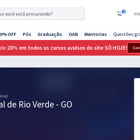
0
At
20% OFF
Pós
Graduação
OAB
Mentorias
Questões gr
 de
20% em todos os cursos avulsos do site SÓ HOJE!
Con
reve)
l de Rio Verde - GO