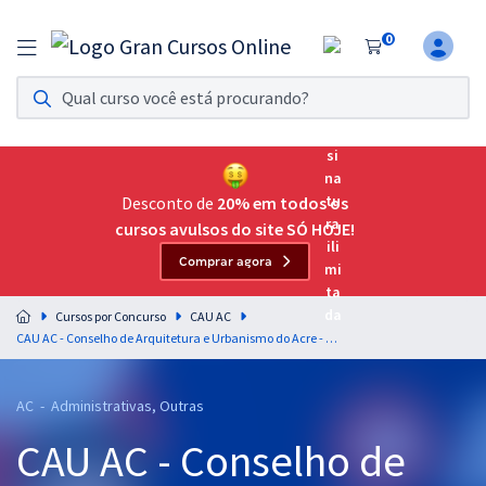
0
Assinatura Ilimitada 11
Acesso a todos os cursos. Teste grátis por 7 dias!
Assinatura OAB Até Passar
Acesso ilimitado a toda preparação para o Exame da
Desconto de
20% em todos os
Ordem, até você passar!
cursos avulsos do site SÓ HOJE!
Comprar agora
Residências Multiprofissionais
Preparação completa e intensiva para as principais
Cursos por Concurso
CAU AC
residências em saúde do Brasil
CAU AC - Conselho de Arquitetura e Urbanismo do Acre - Assistente Administrativo
Concursos
AC - Administrativas, Outras
Assinatura Ilimitada
CAU AC - Conselho de
Cursos 20% OFF