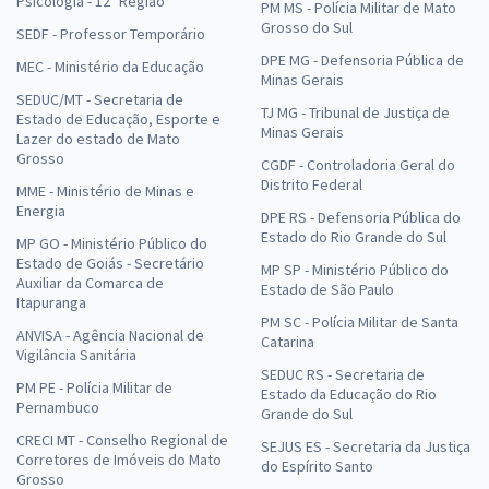
Psicologia - 12ª Região
PM MS - Polícia Militar de Mato
Grosso do Sul
SEDF - Professor Temporário
DPE MG - Defensoria Pública de
MEC - Ministério da Educação
Minas Gerais
SEDUC/MT - Secretaria de
TJ MG - Tribunal de Justiça de
Estado de Educação, Esporte e
Minas Gerais
Lazer do estado de Mato
Grosso
CGDF - Controladoria Geral do
Distrito Federal
MME - Ministério de Minas e
Energia
DPE RS - Defensoria Pública do
Estado do Rio Grande do Sul
MP GO - Ministério Público do
Estado de Goiás - Secretário
MP SP - Ministério Público do
Auxiliar da Comarca de
Estado de São Paulo
Itapuranga
PM SC - Polícia Militar de Santa
ANVISA - Agência Nacional de
Catarina
Vigilância Sanitária
SEDUC RS - Secretaria de
PM PE - Polícia Militar de
Estado da Educação do Rio
Pernambuco
Grande do Sul
CRECI MT - Conselho Regional de
SEJUS ES - Secretaria da Justiça
Corretores de Imóveis do Mato
do Espírito Santo
Grosso