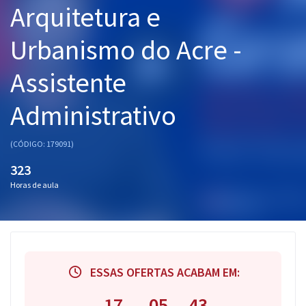
Arquitetura e
Pós
Urbanismo do Acre -
Graduação
Assistente
OAB
Administrativo
Mentorias
Questões grátis
(CÓDIGO: 179091)
323
Conteúdo gratuito
Horas de aula
Blog
Aprovados
Atendimento
ESSAS OFERTAS ACABAM EM:
17
05
42