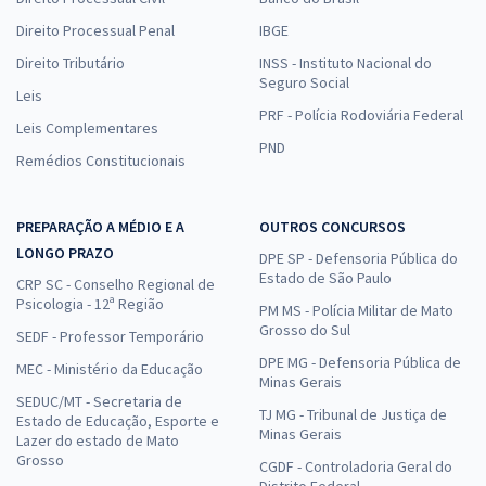
Direito Processual Penal
IBGE
Direito Tributário
INSS - Instituto Nacional do
Seguro Social
Leis
PRF - Polícia Rodoviária Federal
Leis Complementares
PND
Remédios Constitucionais
PREPARAÇÃO A MÉDIO E A
OUTROS CONCURSOS
LONGO PRAZO
DPE SP - Defensoria Pública do
Estado de São Paulo
CRP SC - Conselho Regional de
Psicologia - 12ª Região
PM MS - Polícia Militar de Mato
Grosso do Sul
SEDF - Professor Temporário
DPE MG - Defensoria Pública de
MEC - Ministério da Educação
Minas Gerais
SEDUC/MT - Secretaria de
TJ MG - Tribunal de Justiça de
Estado de Educação, Esporte e
Minas Gerais
Lazer do estado de Mato
Grosso
CGDF - Controladoria Geral do
Distrito Federal