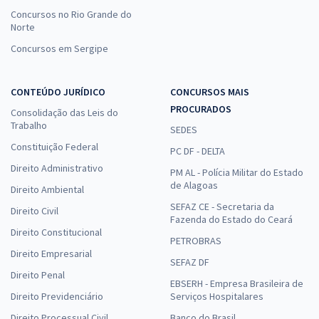
Concursos no Rio Grande do
Norte
Concursos em Sergipe
CONTEÚDO JURÍDICO
CONCURSOS MAIS
PROCURADOS
Consolidação das Leis do
Trabalho
SEDES
Constituição Federal
PC DF - DELTA
Direito Administrativo
PM AL - Polícia Militar do Estado
de Alagoas
Direito Ambiental
SEFAZ CE - Secretaria da
Direito Civil
Fazenda do Estado do Ceará
Direito Constitucional
PETROBRAS
Direito Empresarial
SEFAZ DF
Direito Penal
EBSERH - Empresa Brasileira de
Direito Previdenciário
Serviços Hospitalares
Direito Processual Civil
Banco do Brasil