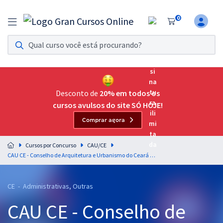
0
Assinatura Ilimitada 11
Acesso a todos os cursos. Teste grátis por 7 dias!
Assinatura OAB Até Passar
Acesso ilimitado a toda preparação para o Exame da
Desconto de
20% em todos os
Ordem, até você passar!
cursos avulsos do site SÓ HOJE!
Comprar agora
Residências Multiprofissionais
Preparação completa e intensiva para as principais
Cursos por Concurso
CAU/CE
residências em saúde do Brasil
CAU CE - Conselho de Arquitetura e Urbanismo do Ceará - Conhecimentos Básicos para os Cargos de Nível Superior
Concursos
CE - Administrativas, Outras
Assinatura Ilimitada
CAU CE - Conselho de
Cursos 20% OFF