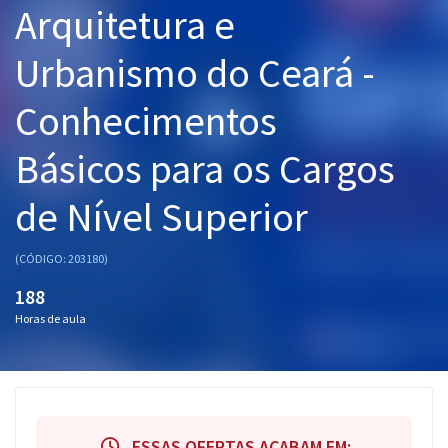
Arquitetura e
Pós
Urbanismo do Ceará -
Graduação
Conhecimentos
OAB
Básicos para os Cargos
Mentorias
de Nível Superior
Questões grátis
Conteúdo gratuito
(CÓDIGO: 203180)
Blog
188
Horas de aula
Aprovados
Atendimento
ESSAS OFERTAS ACABAM EM: