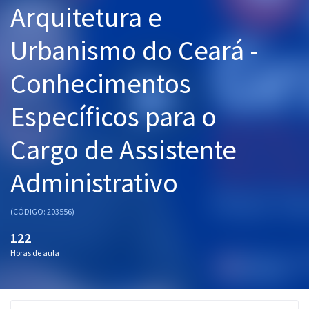
Arquitetura e
Pós
Urbanismo do Ceará -
Graduação
Conhecimentos
OAB
Específicos para o
Mentorias
Cargo de Assistente
Questões grátis
Conteúdo gratuito
Administrativo
Blog
(CÓDIGO: 203556)
Aprovados
122
Horas de aula
Atendimento