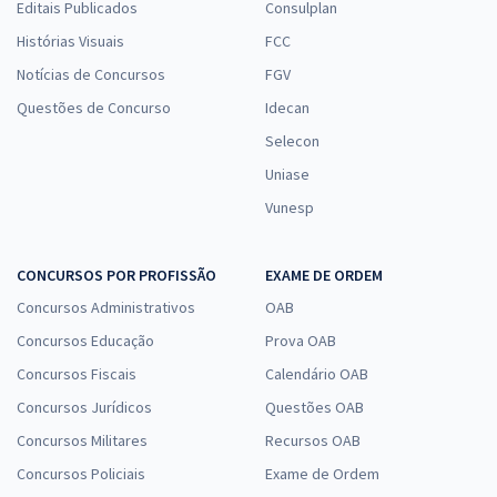
Editais Publicados
Consulplan
Histórias Visuais
FCC
Notícias de Concursos
FGV
Questões de Concurso
Idecan
Selecon
Uniase
Vunesp
CONCURSOS POR PROFISSÃO
EXAME DE ORDEM
Concursos Administrativos
OAB
Concursos Educação
Prova OAB
Concursos Fiscais
Calendário OAB
Concursos Jurídicos
Questões OAB
Concursos Militares
Recursos OAB
Concursos Policiais
Exame de Ordem