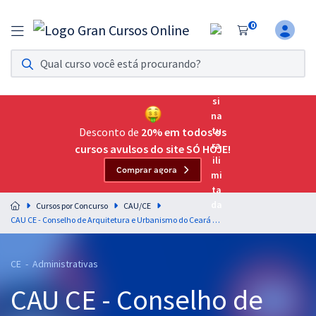
0
Assinatura Ilimitada 11
Acesso a todos os cursos. Teste grátis por 7 dias!
Assinatura OAB Até Passar
Acesso ilimitado a toda preparação para o Exame da
Desconto de
20% em todos os
Ordem, até você passar!
cursos avulsos do site SÓ HOJE!
Comprar agora
Residências Multiprofissionais
Preparação completa e intensiva para as principais
Cursos por Concurso
CAU/CE
residências em saúde do Brasil
CAU CE - Conselho de Arquitetura e Urbanismo do Ceará - Conhecimentos Específicos para o Cargo de Assistente Administrativo
Concursos
CE - Administrativas
Assinatura Ilimitada
CAU CE - Conselho de
Cursos 20% OFF