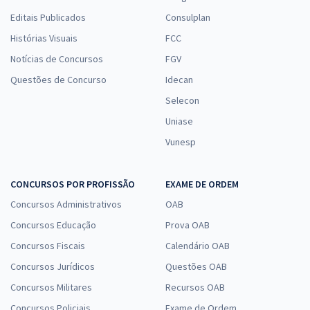
Editais Publicados
Consulplan
Histórias Visuais
FCC
Notícias de Concursos
FGV
Questões de Concurso
Idecan
Selecon
Uniase
Vunesp
CONCURSOS POR PROFISSÃO
EXAME DE ORDEM
Concursos Administrativos
OAB
Concursos Educação
Prova OAB
Concursos Fiscais
Calendário OAB
Concursos Jurídicos
Questões OAB
Concursos Militares
Recursos OAB
Concursos Policiais
Exame de Ordem