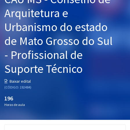
Pós
Arquitetura e
Graduação
Urbanismo do estado
OAB
de Mato Grosso do Sul
Mentorias
- Profissional de
Questões grátis
Suporte Técnico
Conteúdo gratuito
Baixar edital
Blog
(CÓDIGO: 192484)
Aprovados
196
Horas de aula
Atendimento