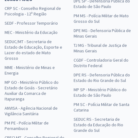
DPE SP - Defensoria Pública do
Estado de São Paulo
CRP SC - Conselho Regional de
Psicologia - 12ª Região
PM MS - Polícia Militar de Mato
Grosso do Sul
SEDF - Professor Temporário
DPE MG - Defensoria Pública de
MEC - Ministério da Educação
Minas Gerais
SEDUC/MT - Secretaria de
TJ MG - Tribunal de Justiça de
Estado de Educação, Esporte e
Minas Gerais
Lazer do estado de Mato
Grosso
CGDF - Controladoria Geral do
Distrito Federal
MME - Ministério de Minas e
Energia
DPE RS - Defensoria Pública do
Estado do Rio Grande do Sul
MP GO - Ministério Público do
Estado de Goiás - Secretário
MP SP - Ministério Público do
Auxiliar da Comarca de
Estado de São Paulo
Itapuranga
PM SC - Polícia Militar de Santa
ANVISA - Agência Nacional de
Catarina
Vigilância Sanitária
SEDUC RS - Secretaria de
PM PE - Polícia Militar de
Estado da Educação do Rio
Pernambuco
Grande do Sul
CRECI MT - Conselho Regional de