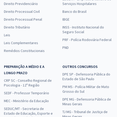
Direito Previdenciário
Serviços Hospitalares
Direito Processual Civil
Banco do Brasil
Direito Processual Penal
IBGE
Direito Tributário
INSS - Instituto Nacional do
Seguro Social
Leis
PRF - Polícia Rodoviária Federal
Leis Complementares
PND
Remédios Constitucionais
PREPARAÇÃO A MÉDIO E A
OUTROS CONCURSOS
LONGO PRAZO
DPE SP - Defensoria Pública do
Estado de São Paulo
CRP SC - Conselho Regional de
Psicologia - 12ª Região
PM MS - Polícia Militar de Mato
Grosso do Sul
SEDF - Professor Temporário
DPE MG - Defensoria Pública de
MEC - Ministério da Educação
Minas Gerais
SEDUC/MT - Secretaria de
TJ MG - Tribunal de Justiça de
Estado de Educação, Esporte e
Minas Gerais