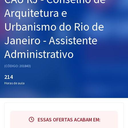
Pós
Arquitetura e
Graduação
Urbanismo do Rio de
OAB
Janeiro - Assistente
Mentorias
Administrativo
Questões grátis
(CÓDIGO: 201843)
Conteúdo gratuito
214
Blog
Horas de aula
Aprovados
Atendimento
ESSAS OFERTAS ACABAM EM: