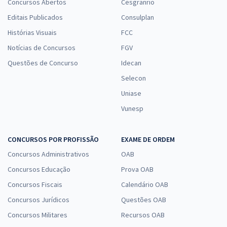
Concursos Abertos
Cesgranrio
Editais Publicados
Consulplan
Histórias Visuais
FCC
Notícias de Concursos
FGV
Questões de Concurso
Idecan
Selecon
Uniase
Vunesp
CONCURSOS POR PROFISSÃO
EXAME DE ORDEM
Concursos Administrativos
OAB
Concursos Educação
Prova OAB
Concursos Fiscais
Calendário OAB
Concursos Jurídicos
Questões OAB
Concursos Militares
Recursos OAB