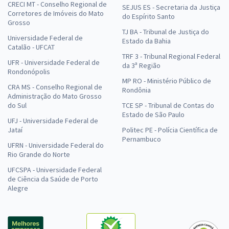
CRECI MT - Conselho Regional de
SEJUS ES - Secretaria da Justiça
Corretores de Imóveis do Mato
do Espírito Santo
Grosso
TJ BA - Tribunal de Justiça do
Universidade Federal de
Estado da Bahia
Catalão - UFCAT
TRF 3 - Tribunal Regional Federal
UFR - Universidade Federal de
da 3ª Região
Rondonópolis
MP RO - Ministério Público de
CRA MS - Conselho Regional de
Rondônia
Administração do Mato Grosso
do Sul
TCE SP - Tribunal de Contas do
Estado de São Paulo
UFJ - Universidade Federal de
Jataí
Politec PE - Polícia Científica de
Pernambuco
UFRN - Universidade Federal do
Rio Grande do Norte
UFCSPA - Universidade Federal
de Ciência da Saúde de Porto
Alegre