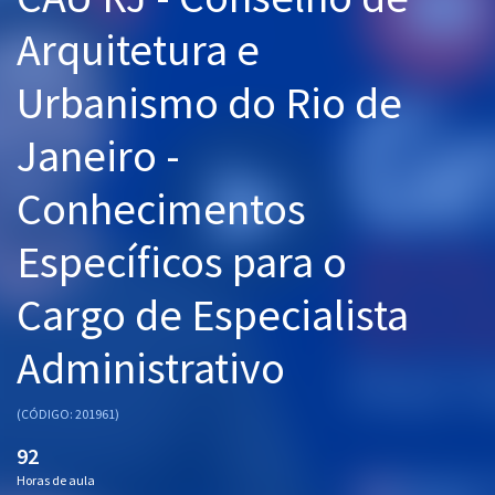
Pós
Arquitetura e
Graduação
Urbanismo do Rio de
OAB
Janeiro -
Mentorias
Conhecimentos
Questões grátis
Específicos para o
Conteúdo gratuito
Cargo de Especialista
Blog
Administrativo
Aprovados
(CÓDIGO: 201961)
Atendimento
92
Horas de aula