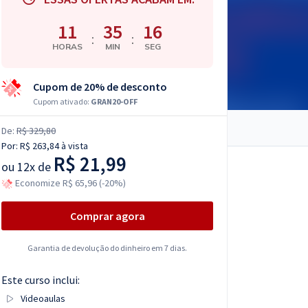
11
35
16
:
:
HORAS
MIN
SEG
Cupom de 20% de desconto
Cupom ativado:
GRAN20-OFF
De:
R$ 329,80
Por:
R$ 263,84
à vista
R$ 21,99
ou
12x de
Economize R$ 65,96 (-20%)
Comprar agora
Garantia de devolução do dinheiro em 7 dias.
Este curso inclui:
Videoaulas