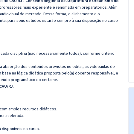
co do
CAU RJ - Conselho Regional de Arquitetura e Urbanismo do
 professores mais experiente e renomada em preparatórios. Além
 audiovisual do mercado. Dessa forma, o alinhamento e o
tal para seus estudos estarão sempre à sua disposição no curso
cada disciplina (não necessariamente todos), conforme critério
 a absorção dos conteúdos previstos no edital, as videoaulas de
 base na lógica didática proposta pelo(a) docente responsável, e
teúdo programático do certame.
 CAU/RJ
.
 com amplos recursos didáticos.
ira acelerada.
á disponíveis no curso.