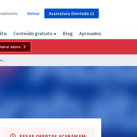
Assinatura
Ilimitada
11
endimento
Entrar
átis
Conteúdo gratuito
Blog
Aprovados
mprar agora
CAU RJ - Conselho de Arquitetura e Urbanismo do Rio de Janeiro - Conhecimentos Básicos para Todos os Cargos/Ocupações
ESSAS OFERTAS ACABAM EM: