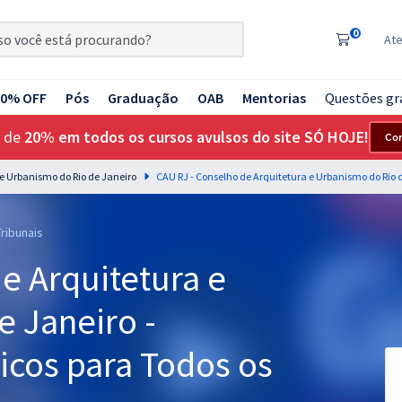
0
At
20% OFF
Pós
Graduação
OAB
Mentorias
Questões gr
 de
20% em todos os cursos avulsos do site SÓ HOJE!
Co
 e Urbanismo do Rio de Janeiro
Tribunais
e Arquitetura e
 Janeiro -
cos para Todos os