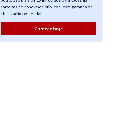
bolso. São mais de 25 mil cursos para todas as
carreiras de concursos públicos, com garantia de
atualização pós-edital.
Comece hoje