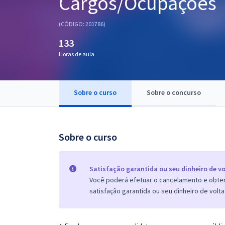
Cargos/Ocupações
Pós
(CÓDIGO: 201786)
Graduação
133
Horas de aula
OAB
Mentorias
Sobre o curso
Sobre o concurso
Questões grátis
Conteúdo gratuito
Sobre o curso
Blog
Aprovados
Satisfação garantida ou seu dinheiro de vo
Você poderá efetuar o cancelamento e obter 
satisfação garantida ou seu dinheiro de volta
Atendimento