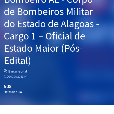
Pós
de Bombeiros Militar
Graduação
do Estado de Alagoas -
OAB
Cargo 1 – Oficial de
Mentorias
Estado Maior (Pós-
Questões grátis
Edital)
Conteúdo gratuito
Baixar edital
Blog
(CÓDIGO: 205734)
Aprovados
508
Horas de aula
Atendimento