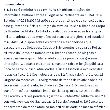
nomenclatura.
5. Não serão ministrados em PDFs Sintéticos:
Noções de
Informática: Outlook Express. Legislação Pertinente ao CBMAL: 3 Lei
Estadual nº 6.514/2004 (dispõe sobre os critérios e as condições que
asseguram aos Oficiais e Praças da ativa da Polícia Militar e do Corpo
de Bombeiros Militar do Estado de Alagoas o acesso na hierarquia
militar e adota outras providências) e suas alterações. 4 Lei Estadual
nº 6.544/2004 (dispõe sobre os critérios e as condições que
asseguram aos Soldados, Cabos e Subtenentes da ativa da Polícia
Militar e do Corpo de Bombeiros Militar do Estado de Alagoas o
acesso na hierarquia militar e adota outras providências) e suas
alterações. Cidadania e Direitos Humanos: 4 Ética e função pública. 5
Ética no setor público. Atualidades. Física: 1 História e evolução das
ideias da física. 1.1 Cosmologia antiga. 1.2 A física de Aristóteles. 1.3
Origens da mecânica. 1.4 Surgimento da teoria da relatividade e da
teoria quântica. Gravitação Universal
. Química: 1 O mundo e suas
transformações: história e importância da química. 2.2 Os trabalhos
de Faraday. 2.3 Leis ponderais (Dalton e Richter-WenzelBerzelius). 2.4
Leis volumétricas de Gay-Lussac. 2.5 Lei de Avogadro. 2.6 Conceitos
decorrentes da teoria atômico-molecular: unidade de massa atômica