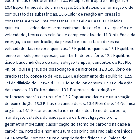
exotérmicas e endotérmicas. 10.3 Entalpia, entropia e energia livre.
10.4 Espontaneidade de uma reação. 10.5 Entalpias de formação e de
combustão das substâncias. 10.6 Calor de reação em pressão
constante e em volume constante. 10.7 Lei de Hess. 11 Cinética
química. 11.1 Velocidades e mecanismos de reação. 11.2 Equação de
velocidade, teoria das colisões e complexo ativado. 11.3 Influência da
energia, da concentração, da pressão e dos catalisadores na
velocidade das reações químicas. 12 Equilíbrio químico. 12.1 Equilíbrio
iônico em soluções aquosas, constante de equilíbrio. 12.2 Equilíbrio
ácido-base, hidrólise de sais, solução tampão, conceitos de Ka, Kb,
Kh, pH, pOH e graus de dissociação e de hidrólise. 12.3 Equilíbrio de
precipitação, conceito de Kps. 12.4 Deslocamento do equilíbrio. 12.5
Lei da diluição de Ostwald. 12.6 Efeito do íon comum. 12.7 Lei da ação
das massas. 13 Eletroquímica. 13.1 Potenciais de redução e
potenciais-padrão de redução. 13.2 Espontaneidade de uma reação
de oxirredução. 13.3 Pilhas e acumuladores. 13.4 Eletrólise. 14 Química
orgânica. 14.1 Propriedades fundamentais do átomo de carbono,
hibridação, estados de oxidação do carbono, ligações σ e π,
geometria molecular, classificação do átomo de carbono na cadeia
carbônica, notação e nomenclatura dos principais radicais orgânicos.
14.2 Notação, nomenclatura e propriedades físicas e químicas de