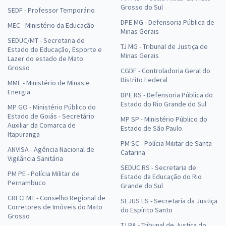
Grosso do Sul
SEDF - Professor Temporário
DPE MG - Defensoria Pública de
MEC - Ministério da Educação
Minas Gerais
SEDUC/MT - Secretaria de
TJ MG - Tribunal de Justiça de
Estado de Educação, Esporte e
Minas Gerais
Lazer do estado de Mato
Grosso
CGDF - Controladoria Geral do
Distrito Federal
MME - Ministério de Minas e
Energia
DPE RS - Defensoria Pública do
Estado do Rio Grande do Sul
MP GO - Ministério Público do
Estado de Goiás - Secretário
MP SP - Ministério Público do
Auxiliar da Comarca de
Estado de São Paulo
Itapuranga
PM SC - Polícia Militar de Santa
ANVISA - Agência Nacional de
Catarina
Vigilância Sanitária
SEDUC RS - Secretaria de
PM PE - Polícia Militar de
Estado da Educação do Rio
Pernambuco
Grande do Sul
CRECI MT - Conselho Regional de
SEJUS ES - Secretaria da Justiça
Corretores de Imóveis do Mato
do Espírito Santo
Grosso
TJ BA - Tribunal de Justiça do