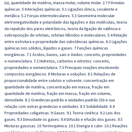
(u), quantidade de matéria, massa molar, volume molar. 2.7 Fórmulas
químicas. 5 Interações químicas. 5.1 Ligações iônica, covalente e
metálica. 5.2 Forças intermoleculares. 5.3 Geometria molecular:
eletronegatividade e polaridade das ligações e das moléculas, teoria
da repulsão dos pares eletrônicos, teoria da ligação de valência e
sobreposição de orbitais, orbitais híbridos e moleculares. 5.4 Relação
entre estrutura e propriedade das substâncias químicas. 6.3 Ligações
químicas nos sólidos, líquidos e gases. 7 Funções químicas
inorgânicas. 7.1 Ácidos, bases, sais e óxidos: conceito, propriedades
e nomenclatura. 7.2 Hidretos, carbetos e nitretos: conceito,
propriedades e nomenclatura. 7.3 Principais reações envolvendo
compostos inorgânicos. 8 Misturas e soluções. 8.1 Relações de
proporcionalidade entre solutos e solvente: concentração em
quantidade de matéria, concentração em massa, fração em
quantidade de matéria, fração em massa, fração em volume,
densidade. 8.2 Grandezas-padrão e unidades-padrão (SI) e sua
relação com outras grandezas e unidades. 8.3 Solubilidade. 8.4
Propriedades coligativas. 9 Gases. 9.1 Teoria cinética. 9.2 Leis dos
gases. 9.3 Densidade os gases. 9.4 Difusão e efusão dos gases. 9.5
Misturas gasosas. 10 Termoquímica. 10.1 Energia e calor. 10.2 Reações