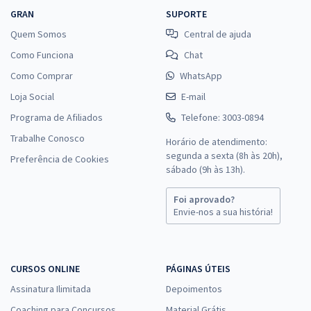
GRAN
SUPORTE
Quem Somos
Central de ajuda
Como Funciona
Chat
Como Comprar
WhatsApp
Loja Social
E-mail
Programa de Afiliados
Telefone: 3003-0894
Trabalhe Conosco
Horário de atendimento:
segunda a sexta (8h às 20h),
Preferência de Cookies
sábado (9h às 13h).
Foi aprovado?
Envie-nos a sua história!
CURSOS ONLINE
PÁGINAS ÚTEIS
Assinatura Ilimitada
Depoimentos
Coaching para Concursos
Material Grátis