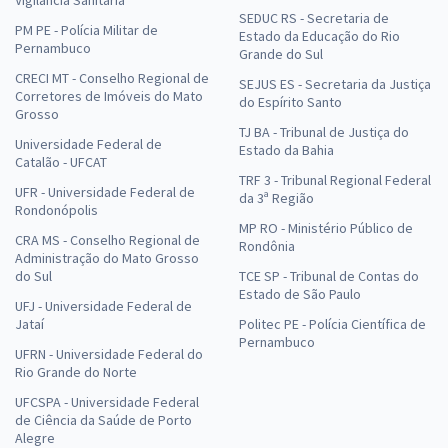
SEDUC RS - Secretaria de
PM PE - Polícia Militar de
Estado da Educação do Rio
Pernambuco
Grande do Sul
CRECI MT - Conselho Regional de
SEJUS ES - Secretaria da Justiça
Corretores de Imóveis do Mato
do Espírito Santo
Grosso
TJ BA - Tribunal de Justiça do
Universidade Federal de
Estado da Bahia
Catalão - UFCAT
TRF 3 - Tribunal Regional Federal
UFR - Universidade Federal de
da 3ª Região
Rondonópolis
MP RO - Ministério Público de
CRA MS - Conselho Regional de
Rondônia
Administração do Mato Grosso
do Sul
TCE SP - Tribunal de Contas do
Estado de São Paulo
UFJ - Universidade Federal de
Jataí
Politec PE - Polícia Científica de
Pernambuco
UFRN - Universidade Federal do
Rio Grande do Norte
UFCSPA - Universidade Federal
de Ciência da Saúde de Porto
Alegre