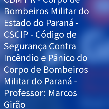
Pós
Bombeiros Militar do
Graduação
Estado do Paraná -
OAB
CSCIP - Código de
Mentorias
Segurança Contra
Questões grátis
Incêndio e Pânico do
Conteúdo gratuito
Corpo de Bombeiros
Blog
Militar do Paraná -
Aprovados
Professor: Marcos
Atendimento
Girão