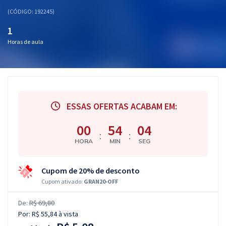
(CÓDIGO: 192245)
1
Horas de aula
ESSAS OFERTAS ACABAM EM:
00
54
03
:
:
HORA
MIN
SEG
Cupom de 20% de desconto
Cupom ativado:
GRAN20-OFF
De:
R$ 69,80
Por:
R$ 55,84
à vista